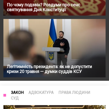
По чому подзвін? Роздуми про сенс
святкування Дня Конституції
Легітимність президента: як не допустити
кризи 20 травня — думки суддів КСУ
ЗАКОН
АДВОКАТУРА
ПРАВА ЛЮДИНИ
СУД