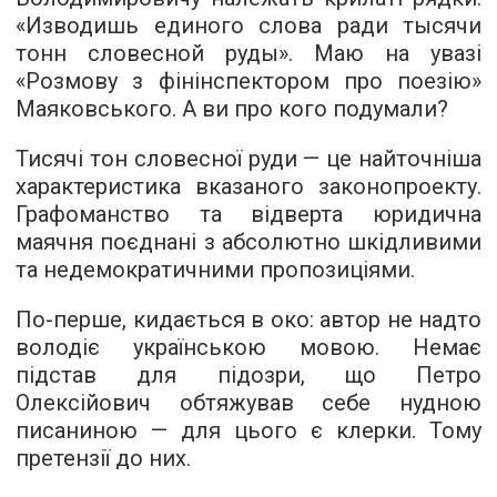
«Изводишь единого слова ради тысячи
тонн словесной руды». Маю на увазі
«Розмову з фінінспектором про поезію»
Маяковського. А ви про кого подумали?
Тисячі тон словесної руди — це найточніша
характеристика вказаного законопроекту.
Графоманство та відверта юридична
маячня поєднані з абсолютно шкідливими
та недемократичними пропозиціями.
По-перше, кидається в око: автор не надто
володіє українською мовою. Немає
підстав для підозри, що Петро
Олексійович обтяжував себе нудною
писаниною — для цього є клерки. Тому
претензії до них.