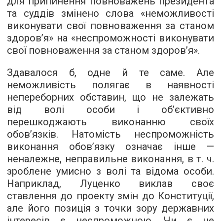
для припинення повноважень президента
та суддів змінено слова «неможливості
виконувати свої повноваження за станом
здоров’я» на «неспроможності виконувати
свої повноваження за станом здоров’я».
Здавалося б, одне й те саме. Але
неможливість полягає в наявності
непереборних обставин, що не залежать
від волі особи і об’єктивно
перешкоджають виконанню своїх
обов’язків. Натомість неспроможність
виконання обов’язку означає інше —
неналежне, неправильне виконання, в т. ч.
зроблене умисно з волі та відома особи.
Наприклад, Луценко виклав своє
ставлення до проекту змін до Конституції,
але його позиція з точки зору державних
інтересів є неспроможною. Чи є це