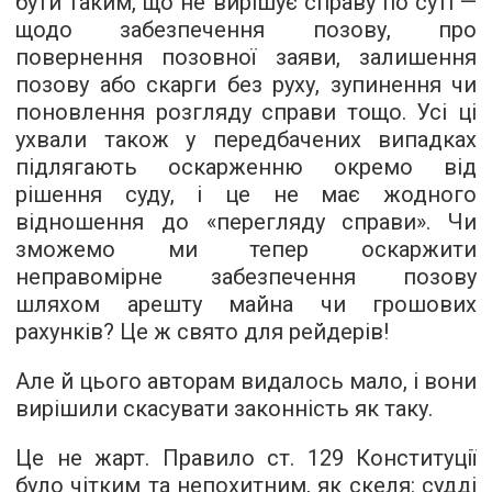
бути таким, що не вирішує справу по суті —
щодо забезпечення позову, про
повернення позовної заяви, залишення
позову або скарги без руху, зупинення чи
поновлення розгляду справи тощо. Усі ці
ухвали також у передбачених випадках
підлягають оскарженню окремо від
рішення суду, і це не має жодного
відношення до «перегляду справи». Чи
зможемо ми тепер оскаржити
неправомірне забезпечення позову
шляхом арешту майна чи грошових
рахунків? Це ж свято для рейдерів!
Але й цього авторам видалось мало, і вони
вирішили скасувати законність як таку.
Це не жарт. Правило ст. 129 Конституції
було чітким та непохитним, як скеля: судді