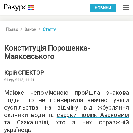
УКР
РУС
НОВИНИ
Право
Закон
Стаття
Конституція Порошенка-
Маяковського
Юрій
СПЕКТОР
21 гру 2015, 11:01
Майже непоміченою пройшла знакова
подія, що не привернула значної уваги
суспільства, на відміну від жбурляння
склянки води та
сварки поміж Аваковим
та Саакашвілі
, хто з них справжній
українець.