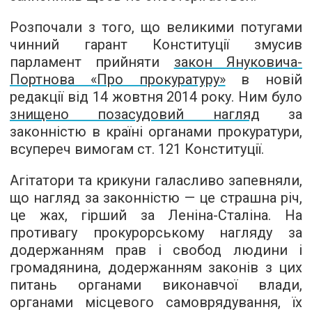
Розпочали з того, що великими потугами
чинний гарант Конституції змусив
парламент прийняти
закон Януковича
-
Портнова «Про прокуратуру»
в новій
редакції від 14 жовтня 2014 року. Ним було
знищено позасудовий нагляд
за
законністю в країні органами прокуратури,
всупереч вимогам ст. 121 Конституції.
Агітатори та крикуни галасливо запевняли,
що нагляд за законністю — це страшна річ,
це жах, гірший за Леніна-Сталіна. На
противагу прокурорському нагляду за
додержанням прав і свобод людини і
громадянина, додержанням законів з цих
питань органами виконавчої влади,
органами місцевого самоврядування, їх