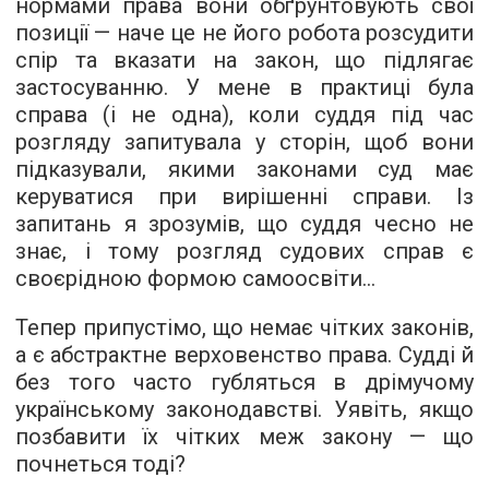
нормами права вони обґрунтовують свої
позиції — наче це не його робота розсудити
спір та вказати на закон, що підлягає
застосуванню. У мене в практиці була
справа (і не одна), коли суддя під час
розгляду запитувала у сторін, щоб вони
підказували, якими законами суд має
керуватися при вирішенні справи. Із
запитань я зрозумів, що суддя чесно не
знає, і тому розгляд судових справ є
своєрідною формою самоосвіти...
Тепер припустімо, що немає чітких законів,
а є абстрактне верховенство права. Судді й
без того часто губляться в дрімучому
українському законодавстві. Уявіть, якщо
позбавити їх чітких меж закону — що
почнеться тоді?