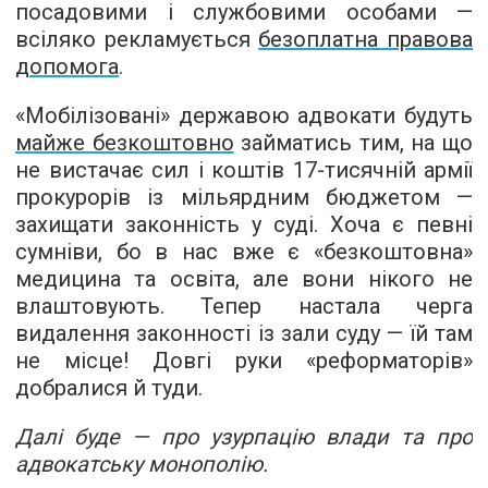
посадовими і службовими особами —
всіляко рекламується
безоплатна правова
допомога
.
«Мобілізовані» державою адвокати будуть
майже безкоштовно
займатись тим, на що
не вистачає сил і коштів 17-тисячній армії
прокурорів із мільярдним бюджетом —
захищати законність у суді. Хоча є певні
сумніви, бо в нас вже є «безкоштовна»
медицина та освіта, але вони нікого не
влаштовують. Тепер настала черга
видалення законності із зали суду — їй там
не місце! Довгі руки «реформаторів»
добралися й туди.
Далі буде — про узурпацію влади та про
адвокатську монополію.