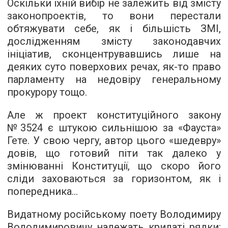
Оскільки їхній вибір не залежить від змісту
законопроектів, то вони перестали
обтяжувати себе, як і більшість ЗМІ,
дослідженням змісту законодавчих
ініціатив, сконцентрувавшись лише на
деяких суто поверхових речах, як-то право
парламенту на недовіру генеральному
прокурору тощо.
Але ж проект конституційного закону
№3524 є штукою сильнішою за «Фауста»
Гете. У свою чергу, автор цього «шедевру»
довів, що готовий піти так далеко у
змінюванні Конституції, що скоро його
сліди заховаються за горизонтом, як і
попередника...
Видатному російському поету Володимиру
Володимировичу належать крилаті рядки: