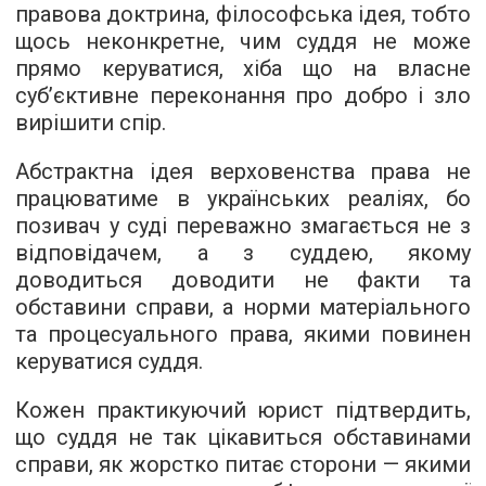
правова доктрина, філософська ідея, тобто
щось неконкретне, чим суддя не може
прямо керуватися, хіба що на власне
суб’єктивне переконання про добро і зло
вирішити спір.
Абстрактна ідея верховенства права не
працюватиме в українських реаліях, бо
позивач у суді переважно змагається не з
відповідачем, а з суддею, якому
доводиться доводити не факти та
обставини справи, а норми матеріального
та процесуального права, якими повинен
керуватися суддя.
Кожен практикуючий юрист підтвердить,
що суддя не так цікавиться обставинами
справи, як жорстко питає сторони — якими