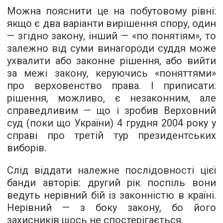
Можна пояснити це на побутовому рівні:
якщо є два варіанти вирішення спору, один
— згідно закону, інший — «по понятіям», то
залежно від суми винагороди суддя може
ухвалити або законне рішення, або вийти
за межі закону, керуючись «поняттями»
про верховенство права. І приписати:
рішення, можливо, є незаконним, але
справедливим — що і зробив Верховний
суд (поки що України) 4 грудня 2004 року у
справі про третій тур президентських
виборів.
Слід віддати належне послідовності цієї
банди авторів: другий рік поспіль вони
ведуть нерівний бій із законністю в країні.
Нерівний — з боку закону, бо його
захисників щось не спостерігається.