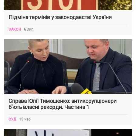
Підміна термінів у законодавстві України
ЗАКОН
6 лип
Справа Юлії Тимошенко: антикорупціонери
б’ють власні рекорди. Частина 1
СУД
15 чер