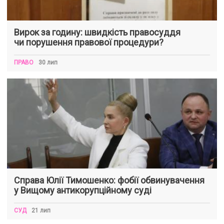
Вирок за годину: швидкість правосуддя
чи порушення правової процедури?
ПРАВО
30 лип
Справа Юлії Тимошенко: фобії обвинувачення
у Вищому антикорупційному суді
СУД
21 лип