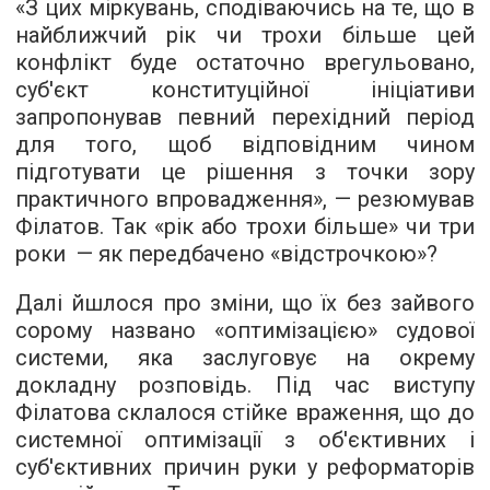
«З цих міркувань, сподіваючись на те, що в
найближчий рік чи трохи більше цей
конфлікт буде остаточно врегульовано,
суб'єкт конституційної ініціативи
запропонував певний перехідний період
для того, щоб відповідним чином
підготувати це рішення з точки зору
практичного впровадження», — резюмував
Філатов. Так «рік або трохи більше» чи три
роки — як передбачено «відстрочкою»?
Далі йшлося про зміни, що їх без зайвого
сорому названо «оптимізацією» судової
системи, яка заслуговує на окрему
докладну розповідь. Під час виступу
Філатова склалося стійке враження, що до
системної оптимізації з об'єктивних і
суб'єктивних причин руки у реформаторів