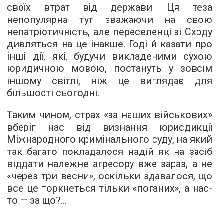
своїх втрат від держави. Ця теза
непопулярна тут зважаючи на свою
непатріотичність, але переселенці зі Сходу
дивляться на це інакше. Годі й казати про
інші дії, які, будучи викладеними сухою
юридичною мовою, постануть у зовсім
іншому світлі, ніж це виглядає для
більшості сьогодні.
Таким чином, страх «за наших військових»
вберіг нас від визнання юрисдикції
Міжнародного кримінального суду, на який
так багато покладалося надій як на засіб
віддати належне агресору вже зараз, а не
«через три весни», оскільки здавалося, що
все це торкнеться тільки «поганих», а нас-
то — за що?...