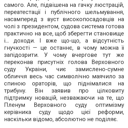
самого. Але, підвішена на гачку люстрацій,
переатестації і публічного шельмування,
насамперед з вуст високопосадовців на
чолі з президентом, судова система готова
практично на все, щоб зберегти становище
і... доходи. І вже що-що, а відсутність
гнучкості — це останнє, в чому можна її
запідозрити. У чому вчергове тут же
переконав присутніх голова Верховного
суду Украіни, чиє замислено-сумне
обличчя весь час символічно маячило за
спиною ораторів, що піднімалися на
трибуну. Він заявив про цілковиту
підтримку новацій, незважаючи на те, що
Пленум Верховного суду оптимізму
керівника суду щодо цієї реформи,
наскільки відомо, абсолютно не поділяє.