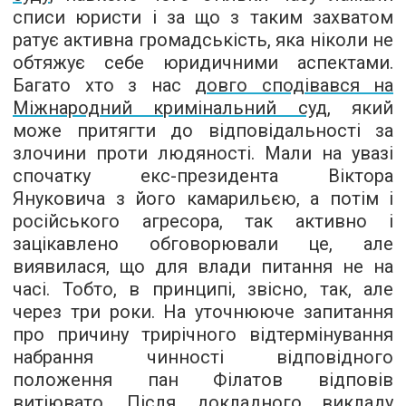
списи юристи і за що з таким захватом
ратує активна громадськість, яка ніколи не
обтяжує себе юридичними аспектами.
Багато хто з нас
довго сподівався на
Міжнародний кримінальний суд
, який
може притягти до відповідальності за
злочини проти людяності. Мали на увазі
спочатку екс-президента Віктора
Януковича з його камарильєю, а потім і
російського агресора, так активно і
зацікавлено обговорювали це, але
виявилася, що для влади питання не на
часі. Тобто, в принципі, звісно, так, але
через три роки. На уточнююче запитання
про причину трирічного відтермінування
набрання чинності відповідного
положення пан Філатов відповів
витіювато. Після докладного викладу