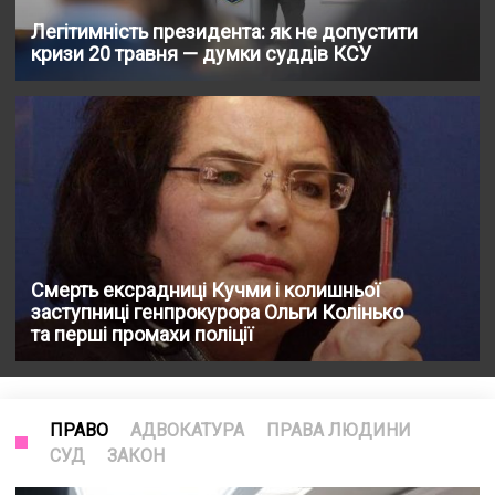
Легітимність президента: як не допустити
кризи 20 травня — думки суддів КСУ
Смерть ексрадниці Кучми і колишньої
заступниці генпрокурора Ольги Колінько
та перші промахи поліції
ПРАВО
АДВОКАТУРА
ПРАВА ЛЮДИНИ
СУД
ЗАКОН