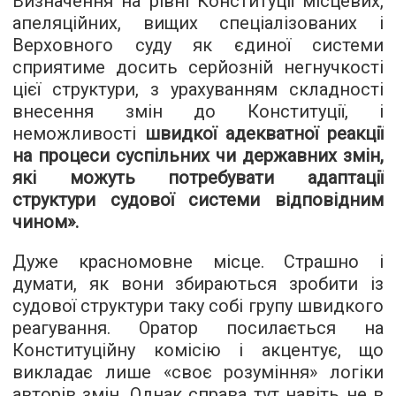
Визначення на рівні Конституції місцевих,
апеляційних, вищих спеціалізованих і
Верховного суду як єдиної системи
сприятиме досить серйозній негнучкості
цієї структури, з урахуванням складності
внесення змін до Конституції, і
неможливості
швидкої адекватної реакції
на процеси суспільних чи державних змін,
які можуть потребувати адаптації
структури судової системи відповідним
чином».
Дуже красномовне місце. Страшно і
думати, як вони збираються зробити із
судової структури таку собі групу швидкого
реагування. Оратор посилається на
Конституційну комісію і акцентує, що
викладає лише «своє розуміння» логіки
авторів змін. Однак справа тут навіть не в