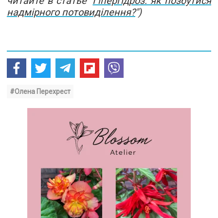
читайте в статье "
Гіпергідроз: як позбутися
надмірного потовиділення?
")
#Олена Перехрест