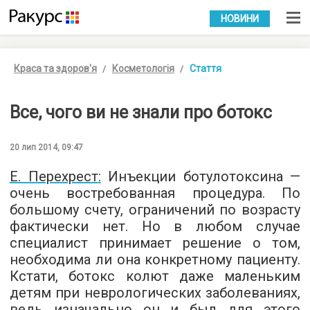
УКР
РУС
НОВИНИ
Краса та здоров'я
Косметологія
Стаття
Все, чого ви не знали про ботокс
20 лип 2014, 09:47
Е. Перехрест
:
Инъекции ботулотоксина —
очень востребованная процедура. По
большому счету, ограничений по возрасту
фактически нет. Но в любом случае
специалист принимает решение о том,
необходима ли она конкретному пациенту.
Кстати, ботокс колют даже маленьким
детям при неврологических заболеваниях,
ведь изначально он и был для этого