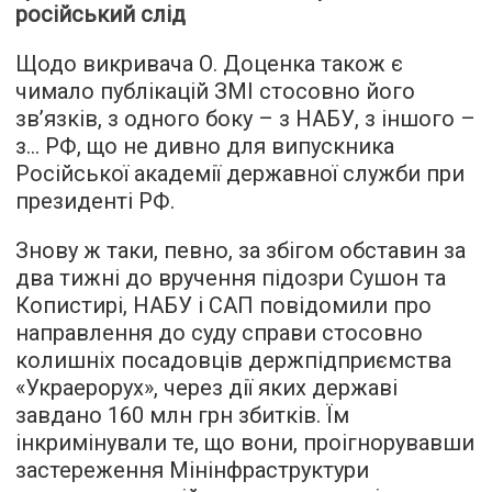
російський слід
Щодо викривача О. Доценка також є
чимало публікацій ЗМІ стосовно його
зв’язків, з одного боку – з НАБУ, з іншого –
з… РФ, що не дивно для випускника
Російської академії державної служби при
президенті РФ.
Знову ж таки, певно, за збігом обставин за
два тижні до вручення підозри Сушон та
Копистирі, НАБУ і САП повідомили про
направлення до суду справи стосовно
колишніх посадовців держпідприємства
«Украерорух», через дії яких державі
завдано 160 млн грн збитків. Їм
інкримінували те, що вони, проігнорувавши
застереження Мінінфраструктури