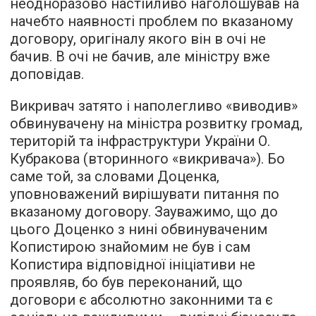
неодноразово настійливо наголошував на
начебто наявності проблем по вказаному
договору, оригіналу якого він в очі не
бачив. В очі не бачив, але міністру вже
доповідав.
Викривач затято і наполегливо «виводив»
обвинувачену на міністра розвитку громад,
територій та інфраструктури України О.
Кубракова (вторинного «викривача»). Бо
саме той, за словами Доценка,
уповноважений вирішувати питання по
вказаному договору. Зауважимо, що до
цього Доценко з нині обвинуваченим
Копистирою знайомим не був і сам
Копистира відповідної ініціативи не
проявляв, бо був переконаний, що
договори є абсолютно законними та є