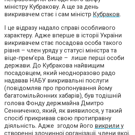
міністру Кубракову. А ще за день
викривачем стає і сам міністр
Кубраков
.
І це відразу надало справі особливого
характеру. Адже вперше в історії України
викривачем стає посадова особа такого
рівня – член уряду у статусі міністра та
віце-прем’єра. Вище – лише перші особи
держави. До Кубракова найвищим
посадовцем, який неодноразово радо
надавав НАБУ викривальні послуги
(повідомляв про пропонування йому
багатомільйонних хабарів), був тодішній
голова Фонду держмайна Дмитро
Сенниченко, який, як виявилося, у такий
спосіб прикривав свою протиправну
діяльність. Адже згодом його
викрили у
створенні злочинної організації
, члени якої,