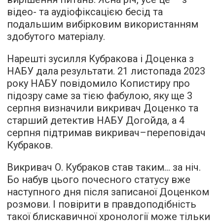
відео- та аудіофіксацією бесід та
подальшим вибірковим використанням
здобутого матеріалу.
Нарешті зусилля Кубракова і Доценка з
НАБУ дала результати. 21 листопада 2023
року НАБУ повідомило Копистиру про
підозру саме за тією фабулою, яку ще 3
серпня визначили викривач Доценко та
старший детектив НАБУ Догойда, а 4
серпня підтримав викривач–переповідач
Кубраков.
Викривач О. Кубраков став таким… за ніч.
Бо набув цього почесного статусу вже
наступного дня після записаної Доценком
розмови. І повірити в правдоподібність
такої блискавичної хронології може тільки