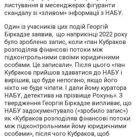
листування в месенджерах фігуранти
скандалу зі «зливом» інформації з НАБУ.
Один із учасників цих подій Георгій
Біркадзе заявив, що наприкінці 2022 року
було зроблено запис, коли «пан Кубраков
розподіляв фінансові потоки між
підконтрольними своїми юридичними
особами. Це записали». Після цього «пан
Кубраков прийшов здаватися до НАБУ і
вирішив, що буде непогано, якщо його
ніхто не буде чіпати. І дали йому куратора
НАБУ, детектива на прізвище Рокунь». З
твердження Георгія Біркадзе випливає, що
НАБУ задокументувало («зробило запис»)
як «Кубраков розподіляв фінансові потоки
між підконтрольними йому юридичними
особами», після чого Кубраков, щоб