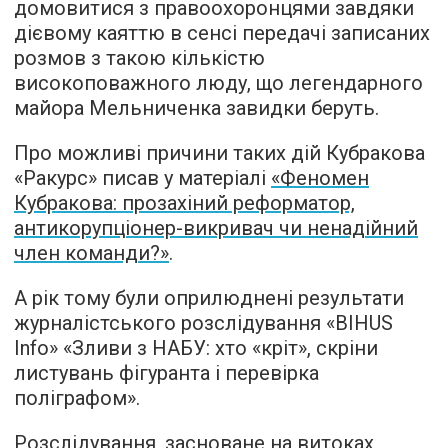
домовитися з правоохоронцями завдяки
дієвому каяттю в сенсі передачі записаних
розмов з такою кількістю
високоповажного люду, що легендарного
майора Мельниченка завидки беруть.
Про можливі причини таких дій Кубракова
«Ракурс» писав у матеріалі
«Феномен
Кубракова: прозахіний реформатор,
антикорупціонер-викривач чи ненадійний
член команди?»
.
А рік тому були оприлюднені результати
журналістського розслідування «BIHUS
Info» «Зливи з НАБУ: хто «кріт», скріни
листувань фігуранта і перевірка
поліграфом».
Розслідування, засноване на витоках