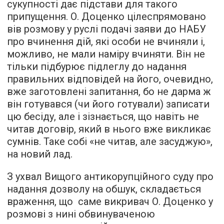
сукупності дає підстави для такого
припущення. О. Доценко цілеспрямовано
вів розмову у руслі подачі заяви до НАБУ
про вчинення дій, які особи не вчиняли і,
можливо, не мали наміру вчиняти. Він не
тільки підбурює підлеглу до надання
правильних відповідей на його, очевидно,
вже заготовлені запитання, бо не дарма ж
він готувався (чи його готували) записати
цю бесіду, але і зізнається, що навіть не
читав договір, який в нього вже викликає
сумнів. Таке собі «не читав, але засуджую»,
на новий лад.
З ухвал Вищого антикорупційного суду про
надання дозволу на обшук, складається
враження, що саме викривач О. Доценко у
розмові з нині обвинуваченою