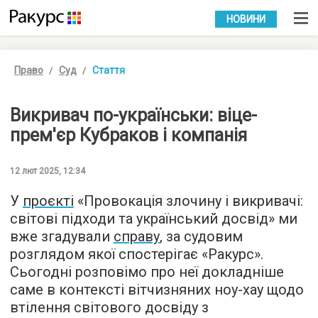
УКР
РУС
НОВИНИ
Право
Суд
Стаття
Викривач по-українськи: віце-
прем'єр Кубраков і компанія
12 лют 2025, 12:34
У
проєкті
«Провокація злочину і викривачі:
світові підходи та український досвід» ми
вже згадували
справу
, за судовим
розглядом якої спостерігає «Ракурс».
Сьогодні розповімо про неї докладніше
саме в контексті вітчизняних ноу-хау щодо
втілення світового досвіду з