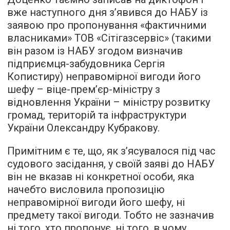
вже наступного дня з’явився до НАБУ із
заявою про пропонування «фактичними
власниками» ТОВ «Сітігазсервіс» (такими
він разом із НАБУ згодом визначив
підприємця-забудовника Сергія
Копистиру) неправомірної вигоди його
шефу – віце-прем’єр-міністру з
відновлення України – міністру розвитку
громад, територій та інфраструктури
України Олександру Кубракову.
Примітним є те, що, як з’ясувалося під час
судового засідання, у своїй заяві до НАБУ
він не вказав ні конкретної особи, яка
начебто висловила пропозицію
неправомірної вигоди його шефу, ні
предмету такої вигоди. Тобто не зазначив
ні того, хто пропонує, ні того, в чому