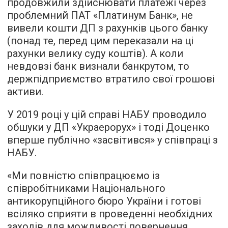
продовжили здійснювати платежі через
проблемний ПАТ «Платинум Банк», не
вивели кошти ДП з рахунків цього банку
(понад те, перед цим переказали на ці
рахунки велику суду коштів). А коли
невдовзі банк визнали банкрутом, то
держпідприємство втратило свої грошові
активи.
У 2019 році у цій справі НАБУ проводило
обшуки у ДП «Украерорух» і тоді Доценко
вперше публічно «засвітився» у співпраці з
НАБУ.
«Ми повністю співпрацюємо із
співробітниками Національного
антикорупційного бюро України і готові
всіляко сприяти в проведенні необхідних
заходів для можливості повернення