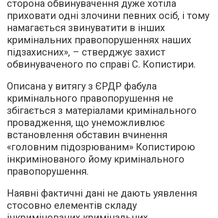
сторона обвинувачення дуже хотіла
приховати одні злочини певних осіб, і тому
намагається звинуватити в інших
кримінальних правопорушеннях наших
підзахисних», – стверджує захист
обвинуваченого по справі С. Копистири.
Описана у витягу з ЄРДР фабула
кримінального правопорушення не
збігається з матеріалами кримінального
провадження, що унеможливлює
встановлення обставин вчинення
«головним підозрюваним» Копистирою
інкримінованого йому кримінального
правопорушення.
Наявні фактичні дані не дають уявлення
стосовно елементів складу
інкримінованих кримінальних