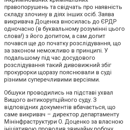
правопорушень та свідчать про наявність
складу злочину в діях інших осіб. Заява
викривача Доценка вносилась до ЄРДР
одночасно (в буквальному розумінні цього
слова!) з його допитом, а сам допит
почався ще до початку розслідування, що
за законом неможливо в принципі. У
подальшому під час досудового
розслідування такий дивовижний збіг
прокурорки щоразу пояснювали в суді
різними суперечливими версіями.
Обшуки проводились на підставі ухвал
Вищого антикорупційного суду. З
відповідних документів вбачається, що
саме викривач – директор департаменту
Мінінфраструктури О. Доценко за власною
ініціативою проводив звичайну робочу