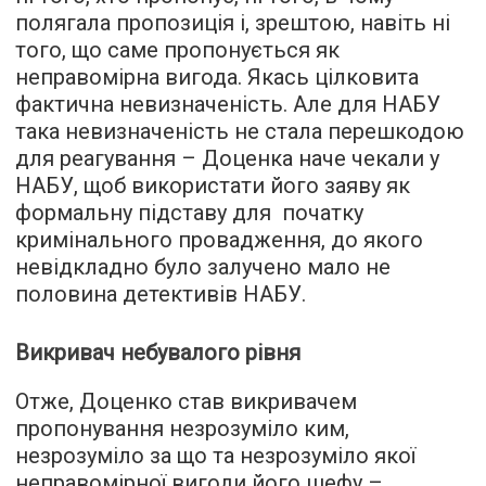
полягала пропозиція і, зрештою, навіть ні
того, що саме пропонується як
неправомірна вигода. Якась цілковита
фактична невизначеність. Але для НАБУ
така невизначеність не стала перешкодою
для реагування – Доценка наче чекали у
НАБУ, щоб використати його заяву як
формальну підставу для початку
кримінального провадження, до якого
невідкладно було залучено мало не
половина детективів НАБУ.
Викривач небувалого рівня
Отже, Доценко став викривачем
пропонування незрозуміло ким,
незрозуміло за що та незрозуміло якої
неправомірної вигоди його шефу –