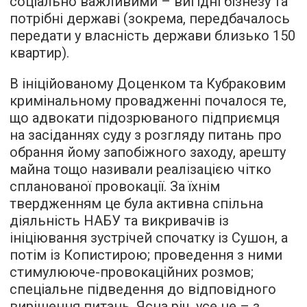
соціально важливими – вигідні бізнезу та
потрібні державі (зокрема, передбачалось
передати у власність держави близько 150
квартир).
В ініційованому Доценком та Кубраковим
кримінальному провадженні почалося те,
що адвокати підозрюваного підприємця
на засіданнях суду з розгляду питань про
обрання йому запобіжного заходу, арешту
майна тощо називали реалізацією чітко
спланованої провокації. За їхнім
твердженням це була активна спільна
діяльність НАБУ та викривачів із
ініціювання зустрічей спочатку із Сушон, а
потім із Копистирою; проведення з ними
стимулююче-провокаційних розмов;
спеціальне підведення до відповідного
вирішення питань. Ясна річ, усе це – з