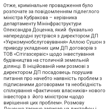
Отже, кримінальне провадження було
розпочате за повідомленням підлеглого
міністра Кубракова – керівника
департаменту Мінінфраструктури
Олександра Доценка, який буквально
напередодні зустрівся з директором ДП
«Укркомунобслуговування» Аллою Сушон з
приводу укладених цим ДП договорів з
ТОВ «Сітігазсервіс» щодо інвестування
будівництва на столичній земельній
ділянці. В ініційованій ним розмові з
директором ДП посадовець порушив
питання про начебто наявність проблем з
підписаними договорами та необхідність
спілкування «фактичних власників» нового
інвестора з його міністром «щодо
вирішення цих проблем». Розмову
Доценко таємно записав на диктофон і