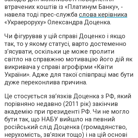
втрачених коштів із «Платинум Банку», -
навела тоді прес-служба
слова керівника
«Украероруху» Олександра Доценка.
Чи фігурував у цій справі Доценко і якщо
так, то у якому статусі, варто достеменно
з’ясувати, оскільки це може пролити
світло на справжню мотивацію його дій як
викривача у справі агрофірми «Квіти
України». Адже для такої співпраці має бути
дуже переконлива причина.
Це стосується зв’язків Доценка з РФ, який
порівняно недавно (2011 рік) закінчив
академію при президенті РФ. Чи не могло
бути так, що НАБУ вийшло на певний
російський слід Доценка (громадянство,
нерухомість, зв’язки тощо) і на цій основі