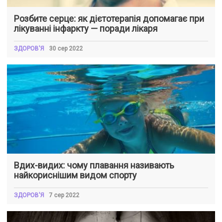
Розбите серце: як дієтотерапія допомагає при
лікуванні інфаркту — поради лікаря
ЗДОРОВ'Я
30 сер 2022
Вдих-видих: чому плавання називають
найкориснішим видом спорту
ЗДОРОВ'Я
7 сер 2022