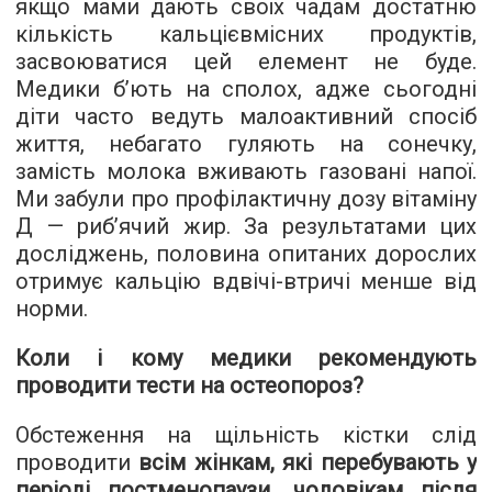
якщо мами дають своїх чадам достатню
кількість кальцієвмісних продуктів,
засвоюватися цей елемент не буде.
Медики б’ють на сполох, адже сьогодні
діти часто ведуть малоактивний спосіб
життя, небагато гуляють на сонечку,
замість молока вживають газовані напої.
Ми забули про профілактичну дозу вітаміну
Д — риб’ячий жир. За результатами цих
досліджень, половина опитаних дорослих
отримує кальцію вдвічі-втричі менше від
норми.
Коли і кому медики рекомендують
проводити тести на остеопороз?
Обстеження на щільність кістки слід
проводити
всім жінкам, які перебувають у
періоді постменопаузи, чоловікам після