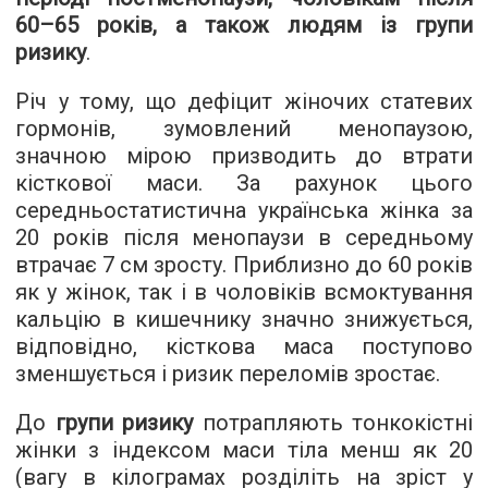
60–65 років, а також людям із групи
ризику
.
Річ у тому, що дефіцит жіночих статевих
гормонів, зумовлений менопаузою,
значною мірою призводить до втрати
кісткової маси. За рахунок цього
середньостатистична українська жінка за
20 років після менопаузи в середньому
втрачає 7 см зросту. Приблизно до 60 років
як у жінок, так і в чоловіків всмоктування
кальцію в кишечнику значно знижується,
відповідно, кісткова маса поступово
зменшується і ризик переломів зростає.
До
групи ризику
потрапляють тонкокістні
жінки з індексом маси тіла менш як 20
(вагу в кілограмах
розділіть на зріст у