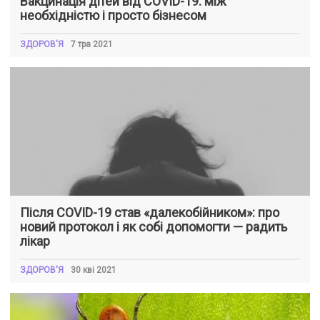
Вакцинація дітей від COVID-19: між
необхідністю і просто бізнесом
ЗДОРОВ'Я
7 тра 2021
Після COVID-19 став «далекобійником»: про
новий протокол і як собі допомогти — радить
лікар
ЗДОРОВ'Я
30 кві 2021