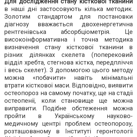
Для дослідження стану кісткової тканини
в наші дні застосовують кілька методик.
Золотим стандартом для постановки
діагнозу вважається
двохенергетична
рентгенівська абсорбціометрія. Це
високоінформативна і точна методика
визначення стану кісткової тканини в
різних ділянках скелета (поперековий
відділ хребта, стегнова кістка, передпліччя
і весь скелет). З допомогою цього методу
можна «побачити» навіть мінімальні
втрати кісткової маси. Відповідно, виявити
остеопороз на самому початку, ще на стадії
остеопенії, коли становище ще можна
виправити. Подібне обстеження можна
пройти в Українському науково-
медичному центрі проблем остеопорозу,
розташованому в Інституті геронтології