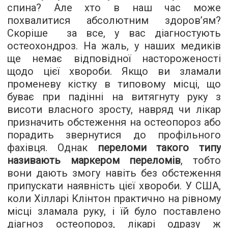
спина? Але хто в наш час може
похвалитися абсолютним здоров’ям?
Скоріше за все, у вас діагностують
остеохондроз. На жаль, у наших медиків
ще немає відповідної настороженості
щодо цієї хвороби. Якщо ви зламали
променеву кістку в типовому місці, що
буває при падінні на витягнуту руку з
висоти власного зросту, навряд чи лікар
призначить обстеження на остеопороз або
порадить звернутися до профільного
фахівця. Однак
переломи такого типу
називають маркером переломів
, тобто
вони дають змогу навіть без обстеження
припускати наявність цієї хвороби. У США,
коли Хілларі Клінтон практично на рівному
місці зламала руку, і їй було поставлено
діагноз остеопороз, лікарі одразу ж