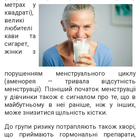
метрах у
квадраті),
великі
любителі
кави та
сигарет,
жінки з
порушенням менструального циклу
(аменорея — тривала відсутність
менструації). Пізніший початок менструації
у дівчинки також є сигналом про те, що в
майбутньому в неї раніше, ніж у інших,
може знизитися щільність кістки.
До групи ризику потрапляють також хворі,
що приймають гормональні препарати,