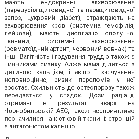
мають ендокринні захворювання
(передусім щитовидної та паращитовидної
залоз, цукровий діабет), страждають на
захворювання крові (системна гемофілія,
лейкози), мають дисплазію сполучної
тканини, системні захворювання
(ревматоїдний артрит, червоний вовчак) та
інші. Вагітність і годування груддю також є
чинниками ризику. Адже мама ділиться з
дитиною кальцієм, і якщо її харчування
неповноцінне, ризик переломів у неї
зростає. Схильність до остеопорозу також
передається у спадок. Дози радіації,
отримані в результаті аварії на
Чорнобильській АЕС, також несприятливо
позначилися на кістковій тканині: стронцій
є антагоністом кальцію.