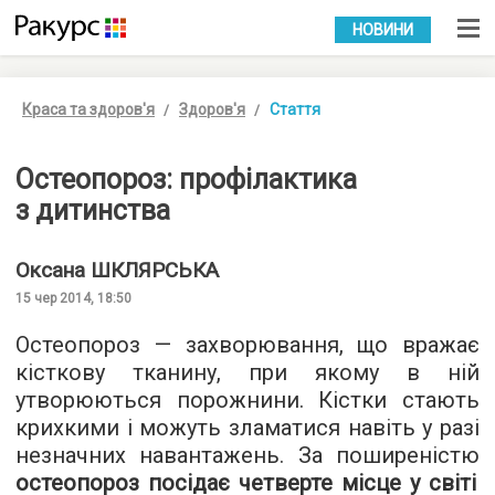
УКР
РУС
НОВИНИ
Краса та здоров'я
Здоров'я
Стаття
Остеопороз: профілактика
з дитинства
Оксана
ШКЛЯРСЬКА
15 чер 2014, 18:50
Остеопороз — захворювання, що вражає
кісткову тканину, при якому в ній
утворюються порожнини. Кістки стають
крихкими і можуть зламатися навіть у разі
незначних навантажень. За поширеністю
остеопороз посідає четверте місце у світі