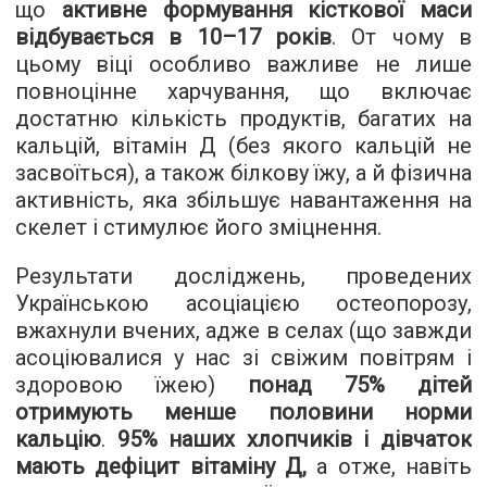
що
активне формування кісткової маси
відбувається в 10–17 років
. От чому в
цьому віці особливо важливе не лише
повноцінне харчування, що включає
достатню кількість продуктів, багатих на
кальцій, вітамін Д (без якого кальцій не
засвоїться), а також білкову їжу, а й фізична
активність, яка збільшує навантаження на
скелет і стимулює його зміцнення.
Результати досліджень, проведених
Українською асоціацією остеопорозу,
вжахнули вчених, адже в селах (що завжди
асоціювалися у нас зі свіжим повітрям і
здоровою їжею)
понад 75% дітей
отримують менше половини норми
кальцію
.
95% наших хлопчиків і дівчаток
мають дефіцит вітаміну Д,
а отже, навіть