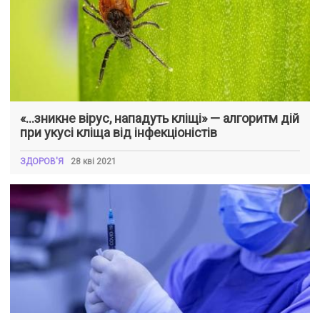
«…зникне вірус, нападуть кліщі» — алгоритм дій
при укусі кліща від інфекціоністів
ЗДОРОВ'Я
28 кві 2021