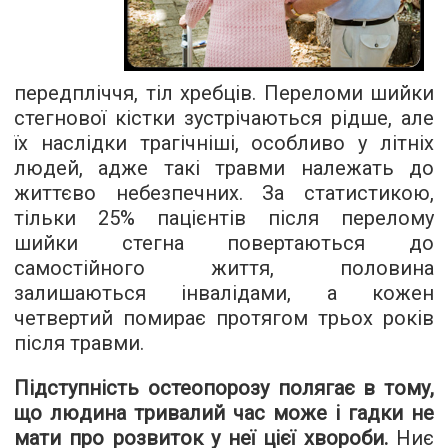
передпліччя, тіл хребців. Переломи шийки
стегнової кістки зустрічаються рідше, але
їх наслідки трагічніші, особливо у літніх
людей, адже такі травми належать до
життєво небезпечних. За статистикою,
тільки 25% пацієнтів після перелому
шийки стегна повертаються до
самостійного життя, половина
залишаються інвалідами, а кожен
четвертий помирає протягом трьох років
після травми.
Підступність остеопорозу полягає в тому,
що людина тривалий час може і гадки не
мати про розвиток у неї цієї хвороби.
Ниє