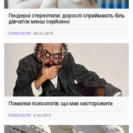
Гендерні стереотипи: дорослі сприймають біль
дівчаток менш серйозно
ПСИХОЛОГІЯ
26 січ 2019
Помилки психологів: що має насторожити
ПСИХОЛОГІЯ
6 січ 2019