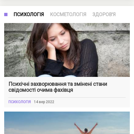
ПСИХОЛОГІЯ
КОСМЕТОЛОГІЯ
ЗДОРОВ'Я
Психічні захворювання та змінені стани
свідомості очима фахівця
ПСИХОЛОГІЯ
14 вер 2022