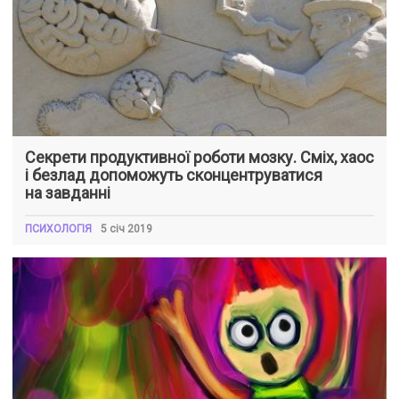
Секрети продуктивної роботи мозку. Сміх, хаос
і безлад допоможуть сконцентруватися
на завданні
ПСИХОЛОГІЯ
5 січ 2019