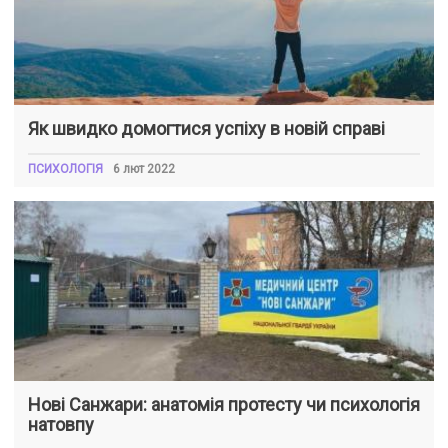
Як швидко домогтися успіху в новій справі
ПСИХОЛОГІЯ
6 лют 2022
Нові Санжари: анатомія протесту чи психологія
натовпу