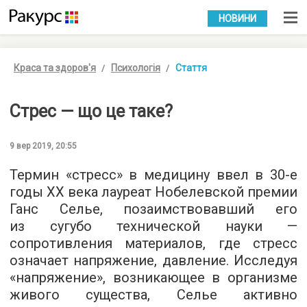
УКР
РУС
НОВИНИ
Краса та здоров'я
Психологія
Стаття
Стрес — що це таке?
9 вер 2019, 20:55
Термин «стресс» в медицину ввел в
30-е
годы XX века лауреат Нобелевской премии
Ганс Селье, позаимствовавший его
из сугубо технической науки —
сопротивления материалов, где стресс
означает напряжение, давление. Исследуя
«напряжение», возникающее в организме
живого существа, Селье активно