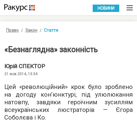
УКР
РУС
НОВИНИ
Право
Закон
Стаття
«Безнаглядна» законність
Юрій
СПЕКТОР
21 жов 2014, 13:34
Цей «революційний» крок було зроблено
на догоду кон’юнктурі, під улюлюкання
натовпу, завдяки героїчним зусиллям
всеукраїнських люстраторів — Єгора
Соболєва і Ко.