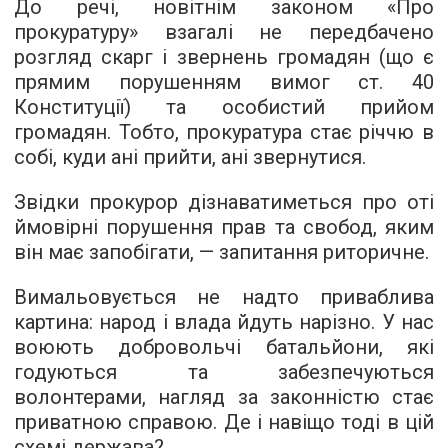
До речі, новітнім законом «Про
прокуратуру» взагалі не передбачено
розгляд скарг і звернень громадян (що є
прямим порушенням вимог ст. 40
Конституції) та особистий прийом
громадян. Тобто, прокуратура стає річчю в
собі, куди ані прийти, ані звернутися.
Звідки прокурор дізнаватиметься про оті
ймовірні порушення прав та свобод, яким
він має запобігати, — запитання риторичне.
Вимальовується не надто приваблива
картина: народ і влада йдуть нарізно. У нас
воюють добровольчі батальйони, які
годуються та забезпечуються
волонтерами, нагляд за законністю стає
приватною справою. Де і навіщо тоді в цій
схемі держава?