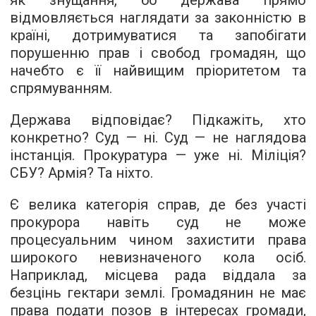
як знущання, бо держава прямо
відмовляється наглядати за законністю в
країні, дотримуватися та запобігати
порушенню прав і свобод громадян, що
начебто є її найвищим пріоритетом та
спрямуванням.
Держава відповідає? Підкажіть, хто
конкретно? Суд — ні. Суд — не наглядова
інстанція. Прокуратура — уже ні. Міліція?
СБУ? Армія? Та ніхто.
Є велика категорія справ, де без участі
прокурора навіть суд не може
процесуальним чином захистити права
широкого невизначеного кола осіб.
Наприклад, місцева рада віддала за
безцінь гектари землі. Громадянин не має
права подати позов в інтересах громади,