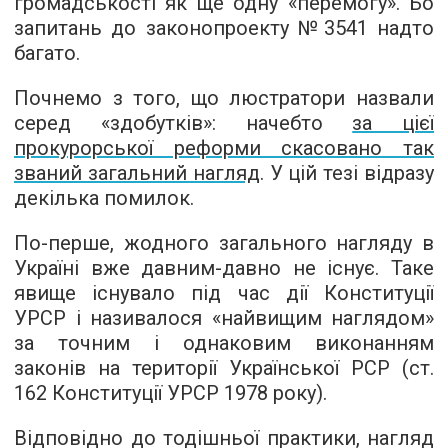
громадськості як ще одну «перемогу». Бо
запитань до законопроекту №3541 надто
багато.
Почнемо з того, що люстратори назвали
серед «здобутків»: начебто
за цієї
прокурорської реформи скасовано так
званий загальний нагляд
. У цій тезі відразу
декілька помилок.
По-перше, жодного загального нагляду в
Україні вже давним-давно не існує. Таке
явище існувало під час дії Конституції
УРСР і називалося «найвищим наглядом»
за точним і однаковим виконанням
законів на території Української РСР (ст.
162 Конституції УРСР 1978 року).
Відповідно до тодішньої практики, нагляд