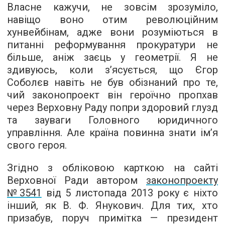
Власне кажучи, не зовсім зрозуміло,
навіщо воно отим революційним
хунвейбінам, адже вони розуміються в
питанні реформування прокуратури не
більше, аніж заєць у геометрії. Я не
здивуюсь, коли з’ясується, що Єгор
Соболєв навіть не був обізнаний про те,
чий законопроект він героїчно пропхав
через Верховну Раду попри здоровий глузд
та зауваги Головного юридичного
управління. Але країна повинна знати ім’я
свого героя.
Згідно з обліковою карткою на сайті
Верховної Ради автором
законопроекту
№3541
від 5 листопада 2013 року є ніхто
інший, як В. Ф. Янукович. Для тих, хто
призабув, поруч примітка — президент