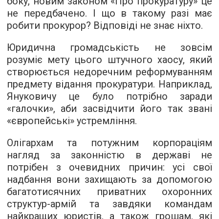
боку, новим законом «Про прокуратуру» це
не передбачено. І що в такому разі має
робити прокурор? Відповіді не знає ніхто.
Юридична громадськість не зовсім
розуміє мету цього штучного хаосу, який
створюється недоречним реформуванням
предмету відання прокуратури. Наприклад,
Януковичу це було потрібно заради
«галочки», аби засвідчити його так звані
«європейські» устремління.
Олігархам та потужним корпораціям
нагляд за законністю в державі не
потрібен з очевидних причин: усі свої
надбання вони захищають за допомогою
багатотисячних приватних охоронних
структур-армій та завдяки командам
найкращих юристів, а також грошам, які