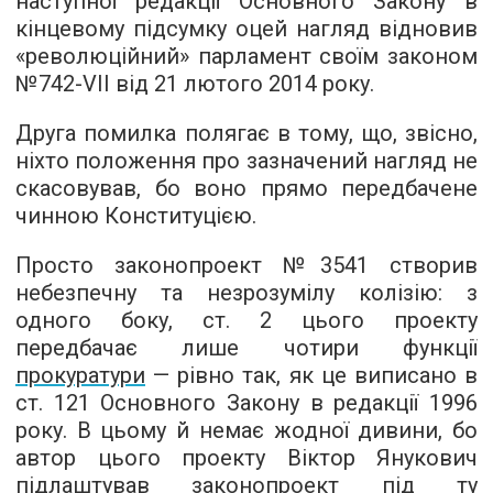
наступної редакції Основного Закону в
кінцевому підсумку оцей нагляд відновив
«революційний» парламент своїм законом
№742-VII від 21 лютого 2014 року.
Друга помилка полягає в тому, що, звісно,
ніхто положення про зазначений нагляд не
скасовував, бо воно прямо передбачене
чинною Конституцією.
Просто законопроект №3541 створив
небезпечну та незрозумілу колізію: з
одного боку, ст. 2 цього проекту
передбачає лише чотири функції
прокуратури
— рівно так, як це виписано в
ст. 121 Основного Закону в редакції 1996
року. В цьому й немає жодної дивини, бо
автор цього проекту Віктор Янукович
підлаштував законопроект під ту