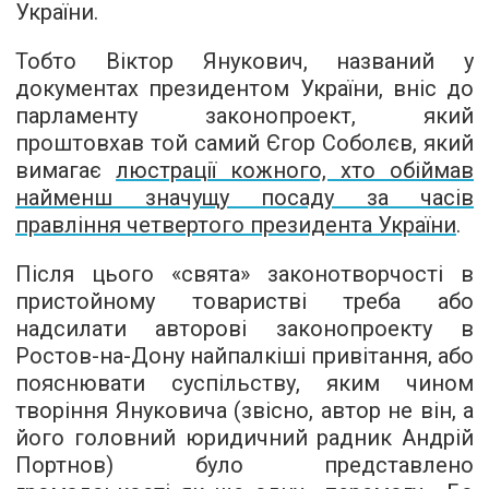
України.
Тобто Віктор Янукович, названий у
документах президентом України, вніс до
парламенту законопроект, який
проштовхав той самий Єгор Соболєв, який
вимагає
люстрації кожного, хто обіймав
найменш значущу посаду за часів
правління четвертого президента України
.
Після цього «свята» законотворчості в
пристойному товаристві треба або
надсилати авторові законопроекту в
Ростов-на-Дону найпалкіші привітання, або
пояснювати суспільству, яким чином
творіння Януковича (звісно, автор не він, а
його головний юридичний радник Андрій
Портнов) було представлено