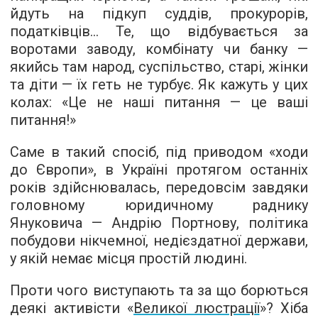
йдуть на підкуп суддів, прокурорів,
податківців... Те, що відбувається за
воротами заводу, комбінату чи банку —
якийсь там народ, суспільство, старі, жінки
та діти — їх геть не турбує. Як кажуть у цих
колах: «Це не наші питання — це ваші
питання!»
Саме в такий спосіб, під приводом «ходи
до Європи», в Україні протягом останніх
років здійснювалась, передовсім завдяки
головному юридичному раднику
Януковича — Андрію Портнову, політика
побудови нікчемної, недієздатної держави,
у якій немає місця простій людині.
Проти чого виступають та за що борються
деякі активісти «
Великої люстрації
»? Хіба