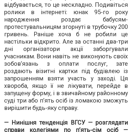
відбувається, то це нескладно. Подивіться
ролики в інтернеті: юнак 95-го року
народження роздає бабусям-
протестувальницям згорнуті в трубочку 200
гривень. Раніше хоча б не робили це
настільки відкрито. Але за останні два-три
дні організатори акції заборгували
учасникам. Вони навіть не виконують своїх
зобов’язань з оплати послуг, зате
роздають візитні картки під будівлею із
запрошенням взяти участь у заході. Ця
хвороба, якщо її не лікувати, перейде в
запущену форму, і в звичайному районному
суді три або п’ять осіб із ломакою зможуть
вирішити будь-яку справу.
— Нинішня тенденція ВГСУ — розглядати
справи колегіями по п’ять-сім осіб —