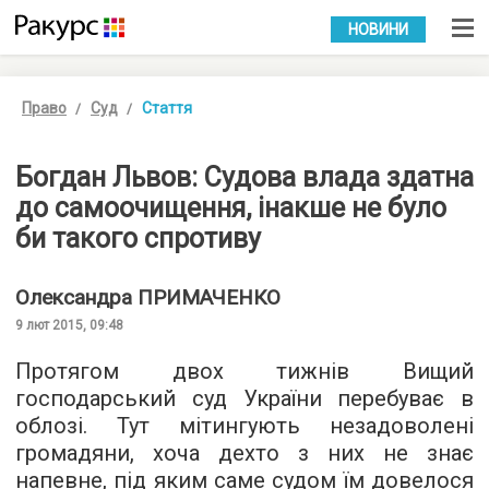
УКР
РУС
НОВИНИ
Право
Суд
Стаття
Богдан Львов: Судова влада здатна
до самоочищення, інакше не було
би такого спротиву
Олександра
ПРИМАЧЕНКО
9 лют 2015, 09:48
Протягом двох тижнів Вищий
господарський суд України перебуває в
облозі. Тут мітингують незадоволені
громадяни, хоча дехто з них не знає
напевне, під яким саме судом їм довелося