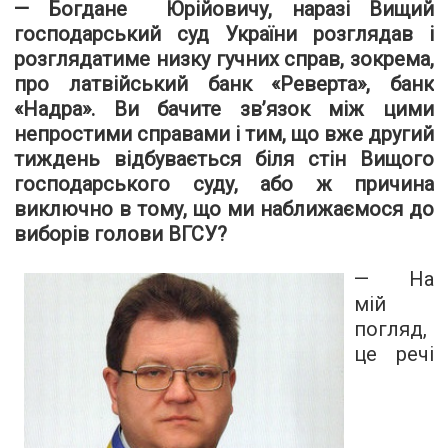
— Богдане Юрійовичу, наразі Вищий
господарський суд України розглядав і
розглядатиме низку гучних справ, зокрема,
про латвійський банк «Реверта», банк
«Надра». Ви бачите зв’язок між цими
непростими справами і тим, що вже другий
тиждень відбувається біля стін Вищого
господарського суду, або ж причина
виключно в тому, що ми наближаємося до
виборів голови ВГСУ?
— На
мій
погляд,
це речі