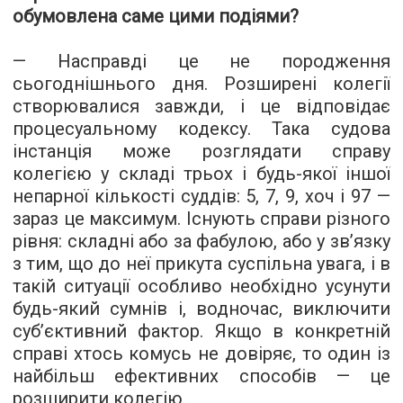
обумовлена саме цими подіями?
— Насправді це не породження
сьогоднішнього дня. Розширені колегії
створювалися завжди, і це відповідає
процесуальному кодексу. Така судова
інстанція може розглядати справу
колегією у складі трьох і будь-якої іншої
непарної кількості суддів: 5, 7, 9, хоч і 97 —
зараз це максимум. Існують справи різного
рівня: складні або за фабулою, або у зв’язку
з тим, що до неї прикута суспільна увага, і в
такій ситуації особливо необхідно усунути
будь-який сумнів і, водночас, виключити
суб’єктивний фактор. Якщо в конкретній
справі хтось комусь не довіряє, то один із
найбільш ефективних способів — це
розширити колегію.