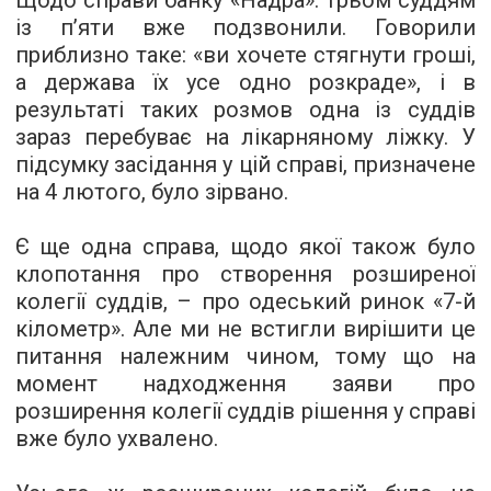
Щодо справи банку «Надра»: трьом суддям
із п’яти вже подзвонили. Говорили
приблизно таке: «ви хочете стягнути гроші,
а держава їх усе одно розкраде», і в
результаті таких розмов одна із суддів
зараз перебуває на лікарняному ліжку. У
підсумку засідання у цій справі, призначене
на 4 лютого, було зірвано.
Є ще одна справа, щодо якої також було
клопотання про створення розширеної
колегії суддів, – про одеський ринок «7-й
кілометр». Але ми не встигли вирішити це
питання належним чином, тому що на
момент надходження заяви про
розширення колегії суддів рішення у справі
вже було ухвалено.