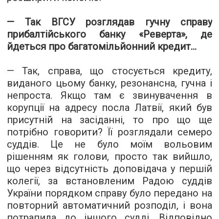
— Так ВГСУ розглядав гучну справу
прибалтійського банку «Реверта», де
йдеться про багатомільйонний кредит...
— Так, справа, що стосується кредиту,
виданого цьому банку, резонансна, гучна і
непроста. Якщо там є звинувачення в
корупції на адресу посла Латвії, який був
присутній на засіданні, то про що ще
потрібно говорити? Її розглядали семеро
суддів. Це не було моїм вольовим
рішенням як голови, просто так вийшло,
що через відсутність доповідача у першій
колегії, за встановленим Радою суддів
України порядком справу було передано на
повторний автоматичний розподіл, і вона
потрапила до іншого судді. Відповідно