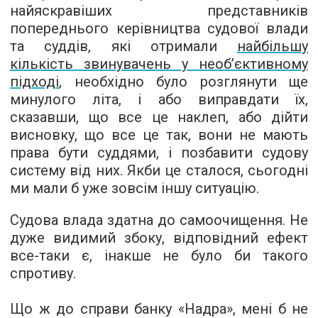
найяскравіших представників
попереднього керівництва судової влади
та суддів, які отримали
найбільшу
кількість звинувачень у необ’єктивному
підході
, необхідно було розглянути ще
минулого літа, і або виправдати їх,
сказавши, що все це наклеп, або дійти
висновку, що все це так, вони не мають
права бути суддями, і позбавити судову
систему від них. Якби це сталося, сьогодні
ми мали б уже зовсім іншу ситуацію.
Судова влада здатна до самоочищення. Не
дуже видимий збоку, відповідний ефект
все-таки є, інакше не було би такого
спротиву.
Що ж до справи банку «Надра», мені б не