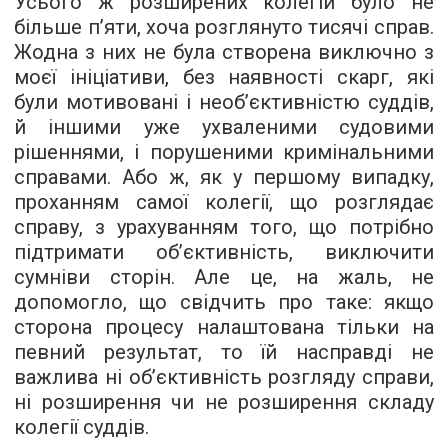
Усього ж розширених колегій було не
більше п’яти, хоча розглянуто тисячі справ.
Жодна з них не була створена виключно з
моєї ініціативи, без наявності скарг, які
були мотивовані і необ’єктивністю суддів,
й іншими уже ухваленими судовими
рішеннями, і порушеними кримінальними
справами. Або ж, як у першому випадку,
проханням самої колегії, що розглядає
справу, з урахуванням того, що потрібно
підтримати об’єктивність, виключити
сумніви сторін. Але це, на жаль, не
допомогло, що свідчить про таке: якщо
сторона процесу налаштована тільки на
певний результат, то їй насправді не
важлива ні об’єктивність розгляду справи,
ні розширення чи не розширення складу
колегії суддів.