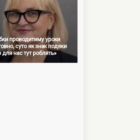
бки проводитиму уроки
овно, суто як знак подяки
о для нас тут роблять»