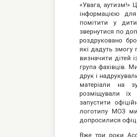
«Увага, аутизм!» 
інформацією для
помітити у дити
звернутися по доп
роздруковано бро
які дадуть змогу 
визначити дітей і
група фахівців. 
друк і надрукувал
матеріали на з
розміщували їх 
запустити офіцій
логотипу МОЗ ми 
допросилися офіці
Вже три роки Асо