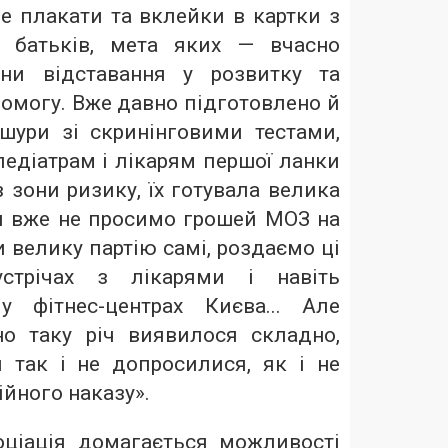
Це плакати та вклейки в картки з
 батьків, мета яких — вчасно
ни відставання у розвитку та
омогу. Вже давно підготовлено й
шури зі скринінговими тестами,
педіатрам і лікарям першої ланки
з зони ризику, їх готувала велика
Ми вже не просимо грошей МОЗ на
и велику партію самі, роздаємо ці
устрічах з лікарями і навіть
у фітнес-центрах Києва... Але
но таку річ виявилося складно,
так і не допросилися, як і не
йного наказу».
ціація домагається можливості