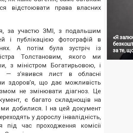
ися відстоювати права власних
я, за участю ЗМІ, з подальшим
«Я залю
ей і публікацією фотографій в
безкошт
нях. А потім була зустріч із
за те, щ
ністра Толстановим, якого ми
и, з міністром Богатирьовою, і
ти — з’явився лист в обласні
ни здоров’я, що дає можливість
змом не змінювати діагноз. Це
умент, є багато складнощів на
 ми добилися. І на цей документ
переходять у дорослу інвалідність,
я під час проходження комісії