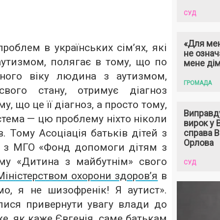
СУД
«Для мен
роблем в українських сім’ях, які
не означ
аутизмом, полягає в тому, що по
мене ді
чного віку людина з аутизмом,
ГРОМАДА
свого стану, отримує діагноз
у, що це її діагноз, а просто тому,
Виправд
тема — цю проблему ніхто ніколи
вирок у
. Тому Асоціація батьків дітей з
справа 
Орлова
 з МГО «Фонд допомоги дітям з
му «Дитина з майбутнім» свого
СУД
Міністерством охорони здоров’я
в
о, я не шизофренік! Я аутист».
лися привернути увагу влади до
же, як каже Євгенія, саме батькам