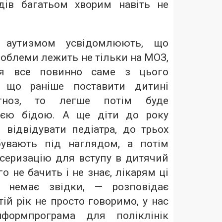
дів багатьом хворим навіть не
 аутизмом усвідомлюють, що
проблеми лежить не тільки на МОЗ,
ся все повинно саме з цього
е що раніше поставити дитині
агноз, то легше потім буде
ією бідою. А ще діти до року
 відвідувати педіатра, до трьох
бувають під наглядом, а потім
серизацію для вступу в дитячий
го не бачить і не знає, лікарям ці
и немає звідки, — розповідає
тій рік не просто говоримо, у нас
нформпрограма для поліклінік