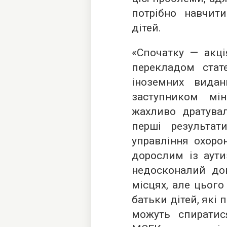
потрібно навчит
дітей.
«Спочатку — акці
перекладом стат
іноземних видан
заступником мі
жахливо дратувал
перші результа
управління охоро
дорослим із аути
недосконалий док
місцях, але цього
батьки дітей, які 
можуть спиратис