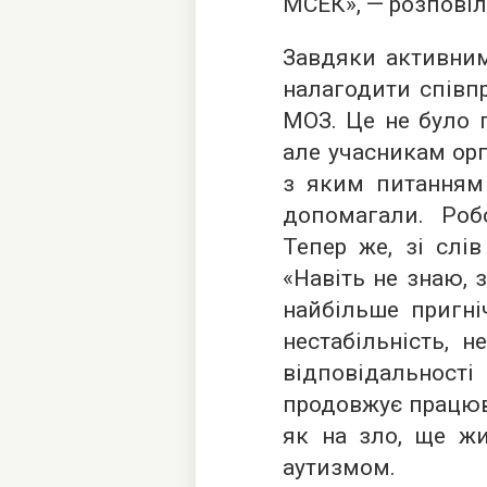
МСЕК», — розповіл
Завдяки активним
налагодити співп
МОЗ. Це не було 
але учасникам орга
з яким питанням 
допомагали. Робо
Тепер же, зі слів
«Навіть не знаю, з
найбільше пригніч
нестабільність, н
відповідальності
продовжує працюват
як на зло, ще жи
аутизмом.