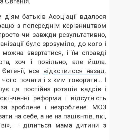
а Євгенія.
 діям батьків Асоціації вдалося
рацю з попереднім керівництвом
просто чи завжди результативно,
нізації було зрозуміло, до кого і
можна звертатися, і їм справді
та, хоч і повільно, але йшла.
 Євгенії, все
відкотилося назад
.
 чого почати і з ким говорити... І
ує ця постійна ротація кадрів і
ескінченні реформи і відсутність
 за зроблене і незроблене. МОЗ
и на себе, а не на пацієнтів, які,
ві», — ділиться мама дитини з