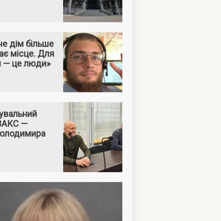
е дім більше
ає місце. Для
м — це люди»
увальний
 ВАКС —
Володимира