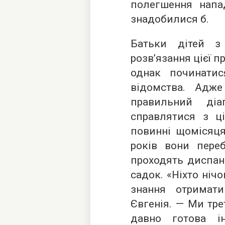
полегшення напа
знадобилися б.
Батьки дітей з
розв’язання цієї 
однак починати
відомства. Адж
правильний ді
справлятися з ц
повинні щомісяця
років вони пере
проходять диспан
садок. «Ніхто нічо
знання отримат
Євгенія. — Ми тре
давно готова і