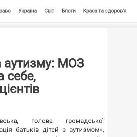
раво
Україна
Світ
Блоги
Краса та здоров'я
 аутизму: МОЗ
 себе,
цієнтів
евська, голова громадської
іація батьків дітей з аутизмом»,