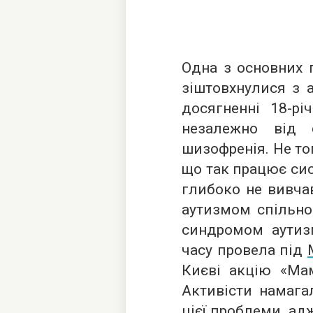
Одна з основних п
зіштовхнулися з 
досягненні 18-рі
незалежно від 
шизофренія. Не том
що так працює сис
глибоко не вивчав
аутизмом спільно
синдромом аутиз
часу провела під
Києві акцію «Мам
Активісти намага
цієї проблеми, ад