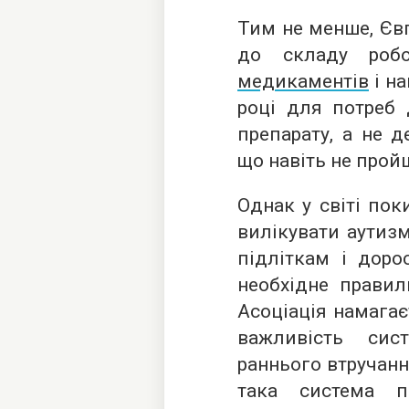
Тим не менше, Євг
до складу ро
медикаментів
і на
році для потреб 
препарату, а не 
що навіть не прой
Однак у світі пок
вилікувати аутизм
підліткам і доро
необхідне правил
Асоціація намага
важливість сис
раннього втручання
така система п