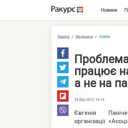
Новини
П
Україна
Медицина
Стаття
Проблема
працює на
а не на па
23 бер 2015, 10:19
Євгенія Паніч
організації «Асоц