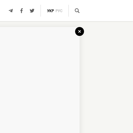
УКР
РУС