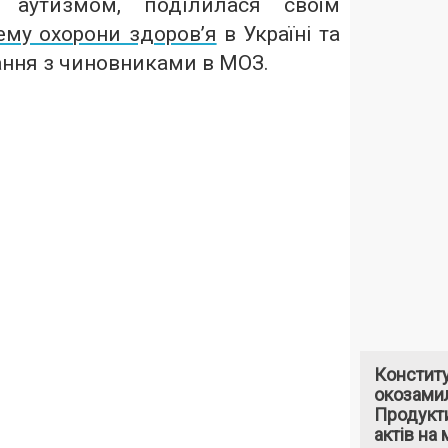
аутизмом, поділилася своїм
ему охорони здоров’я
в Україні та
ання з чиновниками в МОЗ.
Констит
окозами
Продукти
актів на 