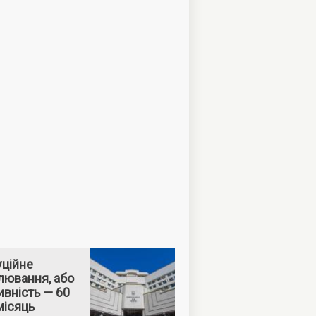
уційне
лювання, або
вність — 60
місяць