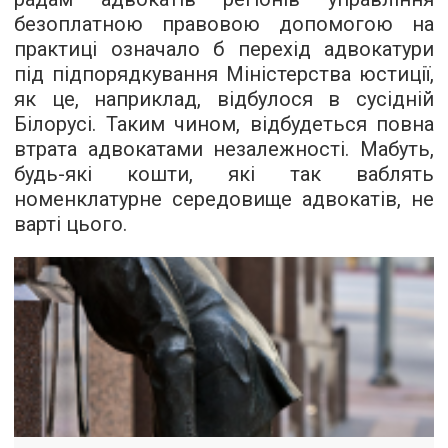
безоплатною правовою допомогою на
практиці означало б перехід адвокатури
під підпорядкування Міністерства юстиції,
як це, наприклад,
відбулося
в сусідній
Білорусі. Таким чином, відбудеться повна
втрата адвокатами незалежності. Мабуть,
будь-які кошти, які так ваблять
номенклатурне середовище адвокатів, не
варті цього.