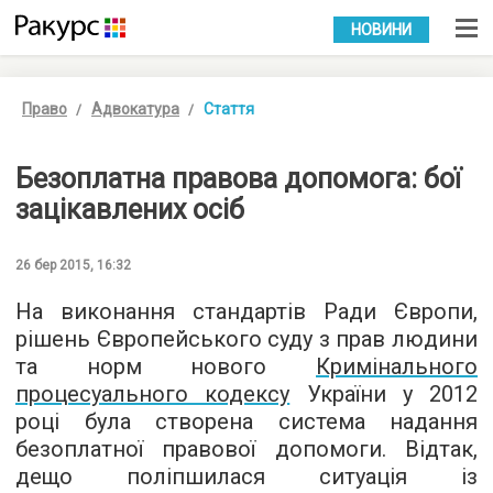
УКР
РУС
НОВИНИ
Право
Адвокатура
Стаття
Безоплатна правова допомога: бої
зацікавлених осіб
26 бер 2015, 16:32
На виконання стандартів Ради Європи,
рішень Європейського суду з прав людини
та норм нового
Кримінального
процесуального кодексу
України у 2012
році була створена система надання
безоплатної правової допомоги. Відтак,
дещо поліпшилася ситуація із