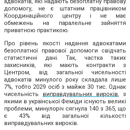
адвокатів, які надають безоплатну правову
допомогу, не є штатним працівником
Координаційного центру і не має
обмежень на паралельне зайняття
приватною практикою.
Про рівень якості надання адвокатами
безоплатної правової допомоги свідчать
статистичні дані. Так, частка таких
захисників, які мають контракти з
Центром, від загальної чисельності
адвокатів минулого року складала лише
7%, тобто 2029 осіб з майже 30 тис. Однак
чисельність
виправдувальних вироків
, з
якими в української Феміди існують великі
проблеми, минулоріч сягнула 140 з 365, що
є 43% від загальної кількості
виправдувальних вироків.