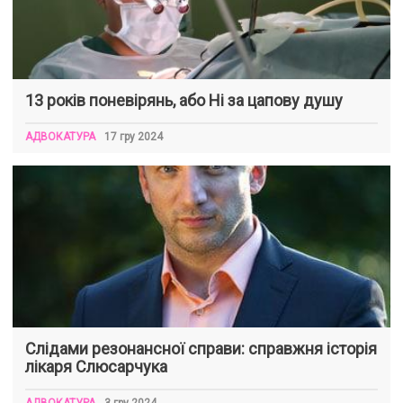
13 років поневірянь, або Ні за цапову душу
АДВОКАТУРА
17 гру 2024
Слідами резонансної справи: справжня історія
лікаря Слюсарчука
АДВОКАТУРА
3 гру 2024