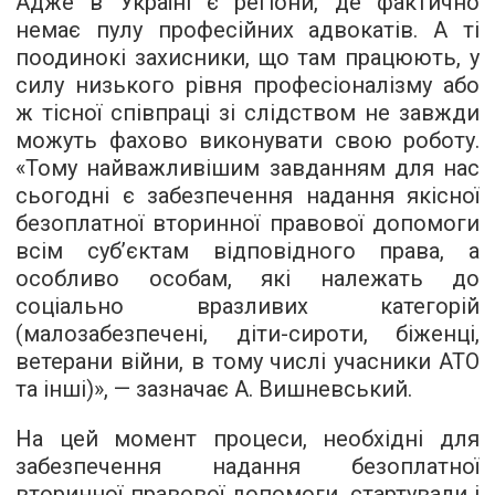
Адже в Україні є регіони, де фактично
немає пулу професійних адвокатів. А ті
поодинокі захисники, що там працюють, у
силу низького рівня професіоналізму або
ж тісної співпраці зі слідством не завжди
можуть фахово виконувати свою роботу.
«Тому найважливішим завданням для нас
сьогодні є забезпечення надання якісної
безоплатної вторинної правової допомоги
всім суб’єктам відповідного права, а
особливо особам, які належать до
соціально вразливих категорій
(малозабезпечені, діти-сироти, біженці,
ветерани війни, в тому числі учасники АТО
та інші)», — зазначає А. Вишневський.
На цей момент процеси, необхідні для
забезпечення надання безоплатної
вторинної правової допомоги, стартували і