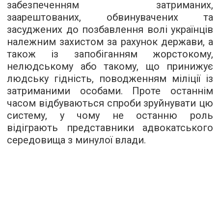
забезпеченням затриманих,
заарештованих, обвинувачених та
засуджених до позбавлення волі українців
належним захистом за рахунок держави, а
також із запобіганням жорстокому,
нелюдському або такому, що принижує
людську гідність, поводженням міліції із
затриманими особами. Проте останнім
часом відбуваються спроби зруйнувати цю
систему, у чому не останню роль
відіграють представники адвокатського
середовища з минулої влади.