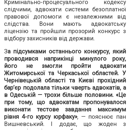
Кримінально-процесуального кодексу
слідчими, адвокати системи безоплатної
правової допомоги є незалежними від
слідства. Вони мають адвокатську
ліцензію та пройшли прозорий конкурс з
відбору захисників від держави.
З
а підсумками останнього конкурсу, який
проводився наприкінці минулого року,
його не змогли пройти адвокати
Житомирської та Черкаської областей. У
Чернівецькій області та Києві прохідний
бар’єр подолала тільки чверть адвокатів, а
в Одеській — трохи більше половини. «Це
при тому, що адвокатам пропонувалося
виконати тестове завдання максимум
рівня 4-го курсу юрфаку»
, — пояснює пан
Вишневський. І додає, що жоден з