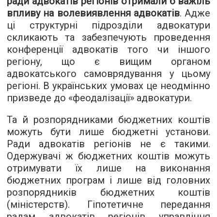
ради адвокатів регіонів отримали б важіль
впливу на волевиявлення адвокатів
. Адже
ці структурні підрозділи адвокатури
скликають та забезпечують проведення
конференції адвокатів того чи іншого
регіону, що є вищим органом
адвокатського самоврядування у цьому
регіоні. В українських умовах це неодмінно
призведе до «феодалізації» адвокатури.
Та й розпорядниками бюджетних коштів
можуть бути лише бюджетні установи.
Ради адвокатів регіонів не є такими.
Одержувачі ж бюджетних коштів можуть
отримувати їх лише на виконання
бюджетних програм і лише від головних
розпорядників бюджетних коштів
(міністерств). Гіпотетичне передання
радам адвокатів регіонів управління