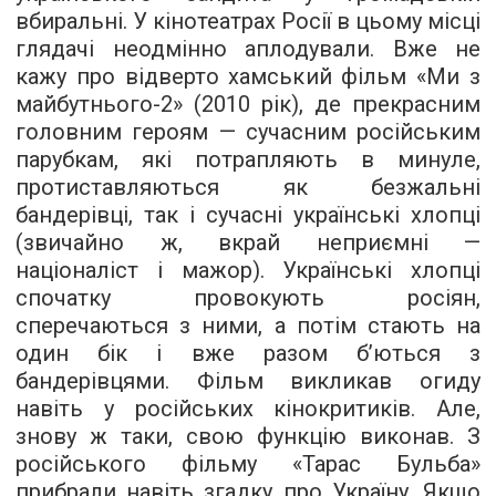
вбиральні. У кінотеатрах Росії в цьому місці
глядачі неодмінно аплодували. Вже не
кажу про відверто хамський фільм «Ми з
майбутнього-2» (2010 рік), де прекрасним
головним героям — сучасним російським
парубкам, які потрапляють в минуле,
протиставляються як безжальні
бандерівці, так і сучасні українські хлопці
(звичайно ж, вкрай неприємні —
націоналіст і мажор). Українські хлопці
спочатку провокують росіян,
сперечаються з ними, а потім стають на
один бік і вже разом б’ються з
бандерівцями. Фільм викликав огиду
навіть у російських кінокритиків. Але,
знову ж таки, свою функцію виконав. З
російського фільму «Тарас Бульба»
прибрали навіть згадку про Україну. Якщо