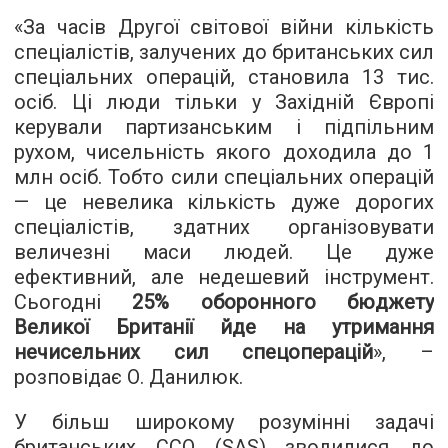
«За часів Другої світової війни кількість
спеціалістів, залучених до британських сил
спеціальних операцій, становила 13 тис.
осіб. Ці люди тільки у Західній Європі
керували партизанським і підпільним
рухом, чисельність якого доходила до 1
млн осіб. Тобто сили спеціальних операцій
— це невелика кількість дуже дорогих
спеціалістів, здатних організовувати
величезні маси людей. Це дуже
ефективний, але недешевий інструмент.
Сьогодні
25% оборонного бюджету
Великої Британії йде на утримання
нечисельних сил спецоперацій
», –
розповідає О. Данилюк.
У більш широкому розумінні задачі
британських ССО (SAS) зводилися до