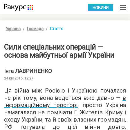
УКР
РУС
НОВИНИ
Україна
Громада
Стаття
Сили спеціальних операцій —
основа майбутньої армії України
Інга
ЛАВРИНЕНКО
24 кві 2015, 12:27
Ця війна між Росією і Україною почалася
не рік тому, вона ведеться вже давно —
в
інформаційному просторі
, просто Україна
намагалася не помічати її. Жителів Криму і
сходу України, та й своїх власних громадян,
РФ готувала до цієї війни довго,