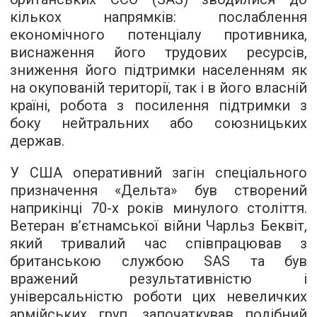
кількох напрямків: послаблення
економічного потенціалу противника,
виснаження його трудових ресурсів,
зниження його підтримки населенням як
на окупованій території, так і в його власній
країні, робота з посилення підтримки з
боку нейтральних або союзницьких
держав.
У США оперативний загін спеціального
призначення «Дельта» був створений
наприкінці 70-х років минулого століття.
Ветеран в’єтнамської війни Чарльз Беквіт,
який тривалий час співпрацював з
британською службою SAS та був
вражений результативністю і
універсальністю роботи цих невеличких
армійських груп, започаткував подібний