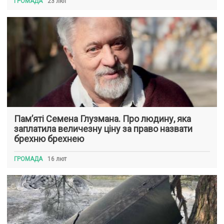
ГРОМАДА
23 лют
Пам’яті Семена Глузмана. Про людину, яка
заплатила величезну ціну за право назвати
брехню брехнею
ГРОМАДА
16 лют