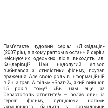
Пам’ятаєте чудовий серіал «Ліквідація»
(2007 рік), в якому раптом в останній серії з
неіснуючих одеських лісів виходять злі
бандерівці? Цей недолугий епізод
вибивався зі стилістики фільму, псував
враження. Але свою роль в інформаційній
війні зіграв. А фільм «Брат-2», який вийшов
15 років тому? «Вы нам еще за
Севастополь ответите!» — волає один із
героїв фільму, лупцюючи ногами
українського бандита у громадській