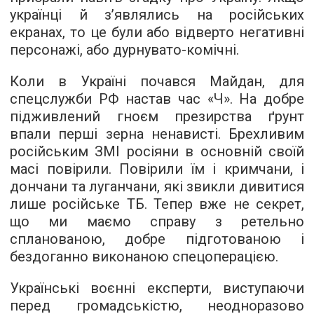
українці й з’являлись на російських
екранах, то це були або відверто негативні
персонажі, або дурнувато-комічні.
Коли в Україні почався Майдан, для
спецслужби РФ настав час «Ч». На добре
підживлений гноєм презирства ґрунт
впали перші зерна ненависті. Брехливим
російським ЗМІ росіяни в основній своїй
масі повірили. Повірили їм і кримчани, і
дончани та луганчани, які звикли дивитися
лише російське ТБ. Тепер вже не секрет,
що ми маємо справу з ретельно
спланованою, добре підготованою і
бездоганно виконаною спецоперацією.
Українські воєнні експерти, виступаючи
перед громадськістю, неодноразово