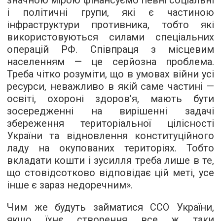
значною мірою фінансуємо певні соціальні
і політичні групи, які є частиною
інфраструктури противника, тобто які
використовуються силами спеціальних
операцій РФ. Співпраця з місцевим
населенням — це серйозна проблема.
Треба чітко розуміти, що в умовах війни усі
ресурси, неважливо в якій саме частині —
освіті, охороні здоров’я, мають бути
зосередженні на вирішенні задачі
збереження територіальної цілісності
України та відновлення конституційного
ладу на окупованих територіях. Тобто
вкладати кошти і зусилля треба лише в те,
що стовідсотково відповідає цій меті, усе
інше є зараз недоречним».
Чим же будуть займатися ССО України,
якщо їхнє створення все ж таки