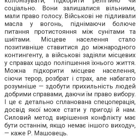
колонізувати, підкорити релігійно чи
соціально. Вони залишалися вільними,
мали право голосу. Військові не підливали
масла у вогонь, піднімаючи болюче
питання протистояння між сунітами та
шиїтами. Місцеве населення стало
позитивніше ставитися до міжнародного
контингенту, а військові задіяли місцевих
у справах щодо поліпшення їхнього життя.
Можна підкорити місцеве населення,
сіючи терор, розбрат і страх, але набагато
розумніше — здобути прихильність людей
добрими справами, даючи їм право вибору.
І це є детально спланована спецоперація,
досвід якої може стати у пригоді й нам.
Силовий метод вирішення конфлікту має
бути останнім, якщо немає іншого виходу»,
— каже Р. Машовець.