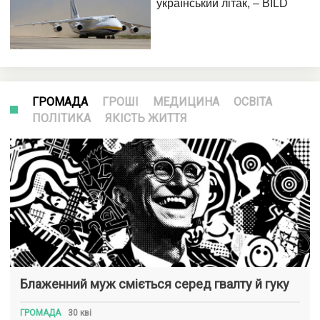
ГРОМАДА
ГРОШІ
МЕДИЦИНА
ОСВІТА
ПОЛІТИКА
ЯКІСТЬ ЖИТТЯ
Блаженний муж сміється серед гвалту й гуку
ГРОМАДА
30 кві