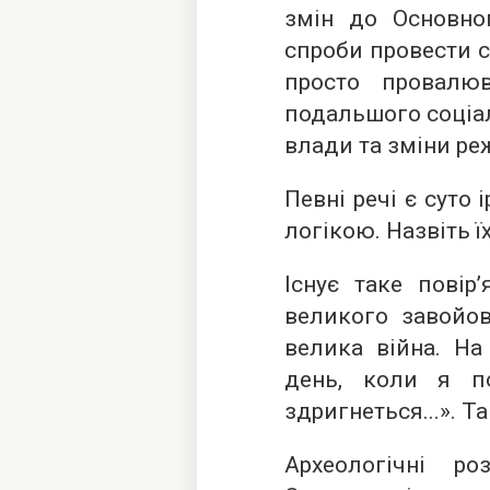
змін до Основног
спроби провести с
просто провалю
подальшого соціа
влади та зміни ре
Певні речі є суто
логікою. Назвіть ї
Існує таке повір
великого завойо
велика війна. На
день, коли я по
здригнеться...». Т
Археологічні р