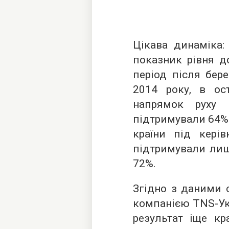
Цікава динаміка:
показник рівня д
період після бер
2014 року, в ост
напрямок руху 
підтримували 64%.
країни під кері
підтримували лиш
72%.
Згідно з даними о
компанією
TNS-Ук
результат іще кр