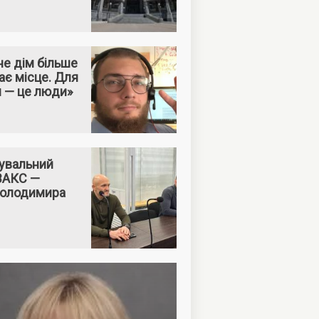
е дім більше
ає місце. Для
м — це люди»
увальний
 ВАКС —
Володимира