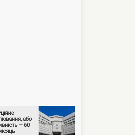
уційне
лювання, або
вність — 60
місяць