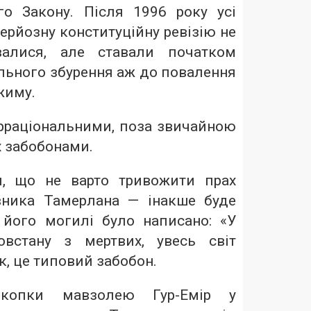
о Закону. Після 1996 року усі
ерйозну конституційну ревізію не
валися, але ставали початком
льного збурення аж до повалення
жиму.
 ірраціональними, поза звичайною
х забобонами.
’я, що не варто тривожити прах
вника Тамерлана — інакше буде
 його могилі було написано: «У
встану з мертвих, увесь світ
ак, це типовий забобон.
озкопки мавзолею Гур-Емір у