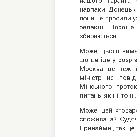
нашого гаранта 
навпаки: Донецьк
вони не просили у
редакції Пороше
збираються.
Може, цього вима
що це іде у розр
Москва це теж 
міністр не пові
Мінського проток
питань: як ні, то ні.
Може, цей «товар
споживача? Судяч
Принаймні, так це 