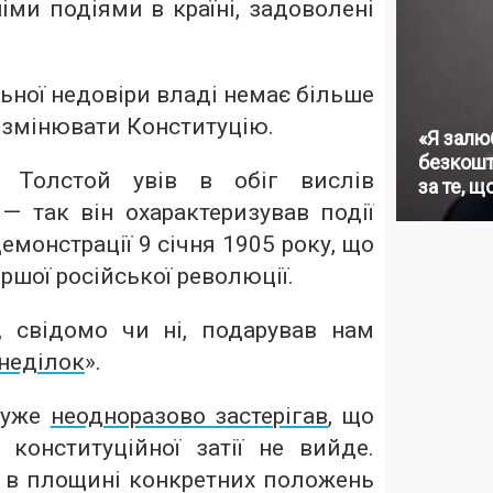
іми подіями в країні, задоволені
льної недовіри владі немає більше
 змінювати Конституцію.
«Я залю
безкошт
 Толстой увів в обіг вислів
за те, щ
— так він охарактеризував події
емонстрації 9 січня 1905 року, що
ршої російської революції.
 свідомо чи ні, подарував нам
неділок
».
 уже
неодноразово застерігав
, що
 конституційної затії не вийде.
е в площині конкретних положень