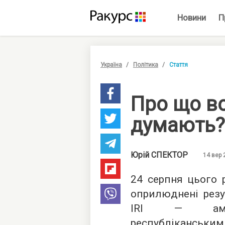
Новини
П
Україна
Політика
Стаття
Про що во
думають?
Юрій
СПЕКТОР
14 вер 
24 серпня цього 
оприлюднені рез
IRI — амери
республіканськи