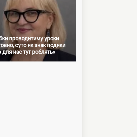
бки проводитиму уроки
овно, суто як знак подяки
о для нас тут роблять»