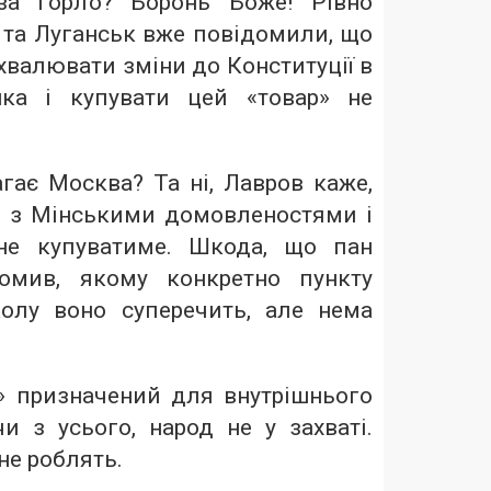
за горло? Боронь Боже! Рівно
 та Луганськ вже повідомили, що
хвалювати зміни до Конституції в
нка і купувати цей «товар» не
гає Москва? Та ні, Лавров каже,
із з Мінськими домовленостями і
не купуватиме. Шкода, що пан
домив, якому конкретно пункту
олу воно суперечить, але нема
» призначений для внутрішнього
и з усього, народ не у захваті.
не роблять.