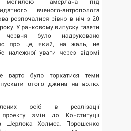
 могилою Тамерлана під
идатного вченого-антрополога
ва розпочалися рівно в ніч з 20
 року. У ранковому випуску газети
 червня було надруковано
ис про це, який, на жаль, не
е належної уваги через відомі
е варто було торкатися теми
ипускати отого джина на волю.
влених осіб в реалізації
 проекту змін до Конституції
ів Шерлока Холмса. Порошенко