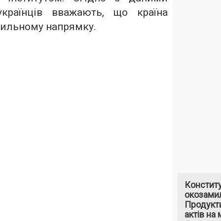
українців вважають, що країна
вильному напрямку.
Констит
окозами
Продукти
актів на 