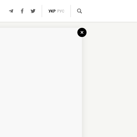
УКР
РУС