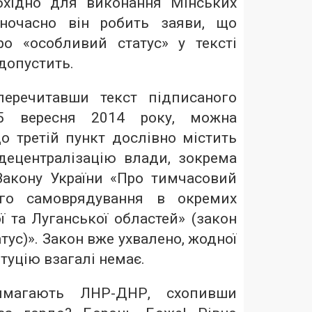
бхідно для виконання Мінських
ночасно він робить заяви, що
о «особливий статус» у тексті
 допустить.
перечитавши текст підписаного
5 вересня 2014 року, можна
о третій пункт дослівно містить
 децентралізацію влади, зокрема
Закону України «Про тимчасовий
ого самоврядування в окремих
 та Луганської областей» (закон
тус)». Закон вже ухвалено, жодної
туцію взагалі немає.
имагають ЛНР-ДНР, схопивши