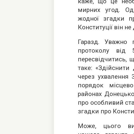
каже, що це нео
мирних угод. Од
жодної згадки пр
Конституції він не
Гаразд. Уважно 
протоколу від 
пересвідчитись, щ
таке: «Здійснити
через ухвалення 
порядок місцев
районах Донецької
про особливий ста
згадки про Консти
Може, цього в