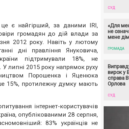
СУД
 це є найгірший, за даними IRI,
«Для мен
не означ
овіри громадян до дій влади за
мене ді
езня 2012 року. Навіть у лютому
ГРОМАДА
анні дні правління Януковича,
країни підтримували 18%, не
Виправд
 У липні 2015 року напрямок руху
вирок у
вництвом Порошенка і Яценюка
справа 
е 15%, протилежну думку мають
Орлова
СУД
питування інтернет-користувачів
раїна
, опублікованими 28 серпня,
асномовніший: 83% українців не