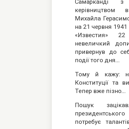
Самарканді з
керівництвом в
Михайла Герасимо
на 21 червня 1941
«Известия» 22
невеличкий доп
привернув до себ
події того дня...
Тому й кажу: н
Конституції та в
Тепер вже пізно...
Пошук заціка
президентського
потребує талант