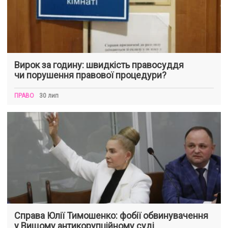
Вирок за годину: швидкість правосуддя
чи порушення правової процедури?
ПРАВО
30 лип
Справа Юлії Тимошенко: фобії обвинувачення
у Вищому антикорупційному суді