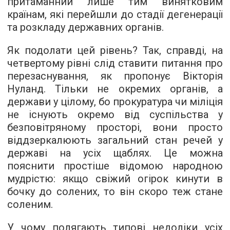
притаманний лише тим винятковим
країнам, які перейшли до стадії дегенерації
та розкладу державних органів.
Як подолати цей рівень? Так, справді, на
четвертому рівні слід ставити питання про
перезаснування, як пропонує Вікторія
Нуланд. Тільки не окремих органів, а
держави у цілому, бо прокуратура чи міліція
не існують окремо від суспільства у
безповітряному просторі, вони просто
віддзеркалюють загальний стан речей у
державі на усіх щаблях. Це можна
пояснити простіше відомою народною
мудрістю: якщо свіжий огірок кинути в
бочку до солених, то він скоро теж стане
соленим.
У чому полягають типові недоліки усіх