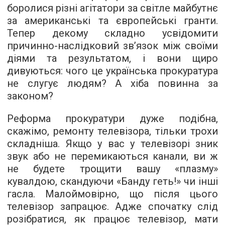
боролися різні агітатори за світле майбутнє
за американські та європейські гранти.
Тепер декому складно усвідомити
причинно-наслідковий зв’язок між своїми
діями та результатом, і вони щиро
дивуються: чого це українська прокуратура
не слугує людям? А хіба повинна за
законом?
Реформа прокуратури дуже подібна,
скажімо, ремонту телевізора, тільки трохи
складніша. Якщо у вас у телевізорі зник
звук або не перемикаються канали, ви ж
не будете трощити вашу «плазму»
кувалдою, скандуючи «Банду геть!» чи інші
гасла. Малоймовірно, що після цього
телевізор запрацює. Адже спочатку слід
розібратися, як працює телевізор, мати