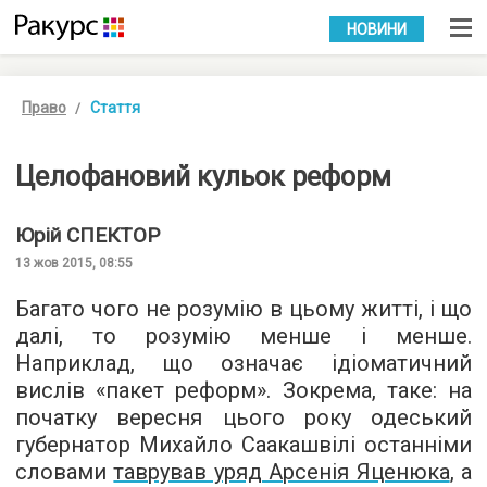
УКР
РУС
НОВИНИ
Право
Стаття
Целофановий кульок реформ
Юрій
СПЕКТОР
13 жов 2015, 08:55
Багато чого не розумію в цьому житті, і що
далі, то розумію менше і менше.
Наприклад, що означає ідіоматичний
вислів «пакет реформ». Зокрема, таке: на
початку вересня цього року одеський
губернатор Михайло Саакашвілі останніми
словами
таврував уряд Арсенія Яценюка
, а