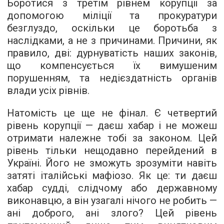
Боротися з третім рівнем корупції за
допомогою міліції та прокуратури
безглуздо, оскільки це боротьба з
наслідками, а не з причинами. Причини, як
правило, дві: дурнуватість наших законів,
що компенсується їх вимушеним
порушенням, та недієздатність органів
влади усіх рівнів.
Натомість це ще не фінал. Є четвертий
рівень корупції — даєш хабар і не можеш
отримати належне тобі за законом. Цей
рівень тільки нещодавно перейдений в
Україні. Його не зможуть зрозуміти навіть
затяті італійські мафіозо. Як це: ти даєш
хабар судді, слідчому або державному
виконавцю, а він узагалі нічого не робить —
ані доброго, ані злого? Цей рівень