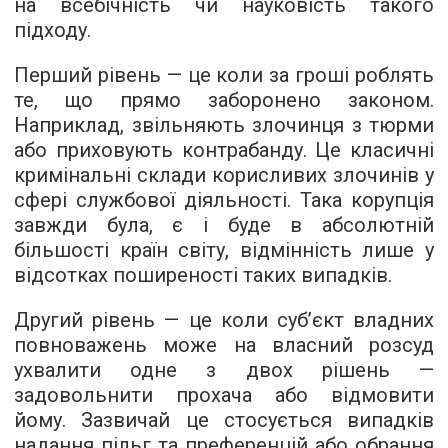
на всебічність чи науковість такого
підходу.
Перший рівень — це коли за гроші роблять
те, що прямо заборонено законом.
Наприклад, звільняють злочинця з тюрми
або приховують контрабанду. Це класичні
кримінальні склади корисливих злочинів у
сфері службової діяльності. Така корупція
завжди була, є і буде в абсолютній
більшості країн світу, відмінність лише у
відсотках поширеності таких випадків.
Другий рівень — це коли суб’єкт владних
повноважень може на власний розсуд
ухвалити одне з двох рішень —
задовольнити прохача або відмовити
йому. Зазвичай це стосується випадків
надання пільг та преференцій або обрання