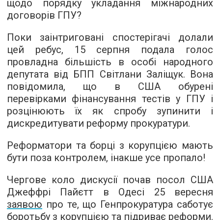
щодо порядку укладання міжнародних
договорів ГПУ?
Поки заінтриговані спостерігачі долали
цей ребус, 15 серпня подала голос
провладна більшість в особі народного
депутата від БПП Світлани Заліщук. Вона
повідомила, що в США обурені
перевірками фінансування тестів у ГПУ і
розцінюють їх як спробу зупинити і
дискредитувати реформу прокуратури.
Реформатори та борці з корупцією мають
бути поза контролем, інакше усе пропало!
Чергове коло дискусії почав посол США
Джеффрі Пайєтт в Одесі 25 вересня
заявою
про те, що Генпрокуратура саботує
боротьбу з корупцією та підриває реформи.