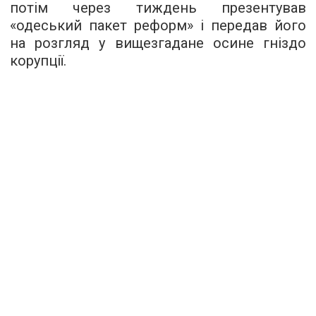
потім через тиждень презентував
«одеський пакет реформ» і передав його
на розгляд у вищезгадане осине гніздо
корупції.