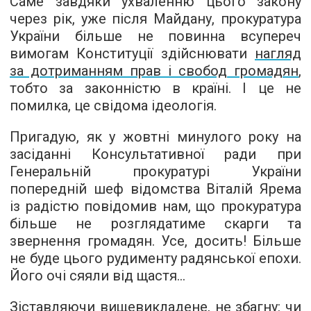
Саме завдяки ухваленню цього закону
через рік, уже після Майдану, прокуратура
України більше не повинна всупереч
вимогам Конституції здійснювати
нагляд
за дотриманням прав і свобод громадян
,
тобто за законністю в країні. І це не
помилка, це свідома ідеологія.
Пригадую, як у жовтні минулого року на
засіданні Консультативної ради при
Генеральній прокуратурі України
попередній шеф відомства Віталій Ярема
із радістю повідомив нам, що прокуратура
більше не розглядатиме скарги та
звернення громадян. Усе, досить! Більше
не буде цього рудименту радянської епохи.
Його очі сяяли від щастя...
Зіставляючи вищевикладене, не збагну: чи