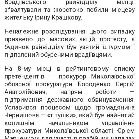
Врадіївського райвідділу міліції
зґвалтували та жорстоко побили місцеву
жительку Ірину Крашкову.
Неналежне розслідування цього випадку
призвело до масових акцій протесту, а
будинок райвідділу був узятий штурмом і
підпалений обуреними врадіївцями.
На 8-му місці в рейтинговому списку
претендентів — прокурор Миколаївської
обласної прокуратури Бороденко Сергій
Анатолійович, напрям роботи —
підтримання державного обвинувачення.
Уславився процесом щодо громадянина
Чернишова — «тітушки», який був найнятий
колишнім начальником управління
прокуратури Миколаївської області Юрієм
Марченком для участі в розбійних нападах