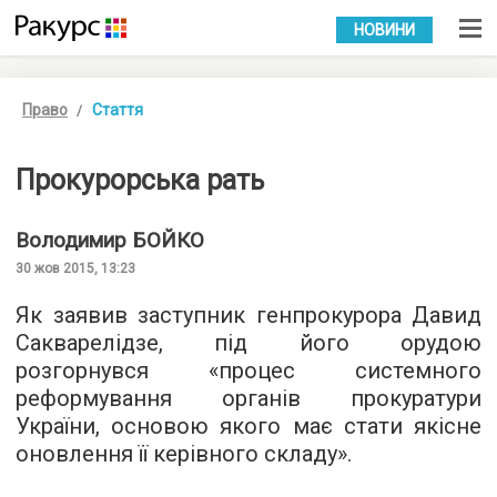
УКР
РУС
НОВИНИ
Право
Стаття
Прокурорська рать
Володимир
БОЙКО
30 жов 2015, 13:23
Як
заявив
заступник генпрокурора Давид
Сакварелідзе, під його орудою
розгорнувся «процес системного
реформування органів прокуратури
України, основою якого має стати якісне
оновлення її керівного складу».