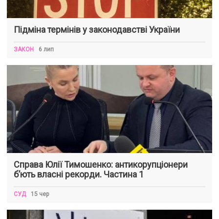
Підміна термінів у законодавстві України
ЗАКОН
6 лип
Справа Юлії Тимошенко: антикорупціонери
б’ють власні рекорди. Частина 1
СУД
15 чер