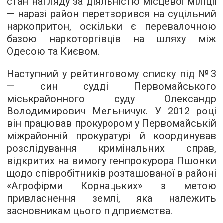
стан нагляду за діяльністю місцевої міліції
— наразі район перетворився на суцільний
наркопритон, оскільки є перевалочною
базою наркоторгівців на шляху між
Одесою та Києвом.
Наступний у рейтинговому списку під №3
— син судді Первомайського
міськрайонного суду Олександр
Володимирович Мельничук. У 2012 році
він працював прокурором у Первомайській
міжрайонній прокуратурі й координував
розслідування кримінальних справ,
відкритих на вимогу генпрокурора Пшонки
щодо співробітників розташованої в районі
«Агрофірми Корнацьких» з метою
привласнення землі, яка належить
засновникам цього підприємства.