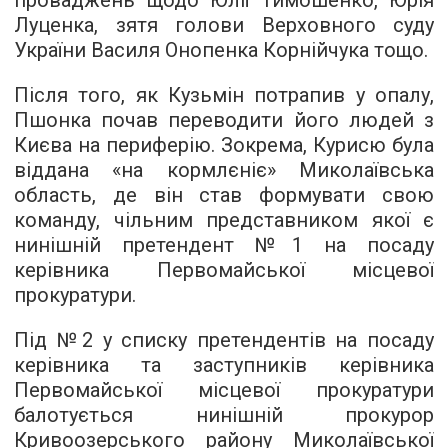
проваджень щодо Юлії Тимошенко, Юрія
Луценка, зятя голови Верховного суду
України Василя Онопенка Корнійчука тощо.
Після того, як Кузьмін потрапив у опалу,
Пшонка почав переводити його людей з
Києва на периферію. Зокрема, Курисю була
віддана «на кормлєніє» Миколаївська
область, де він став формувати свою
команду, чільним представником якої є
нинішній претендент №1 на посаду
керівника Первомайської місцевої
прокуратури.
Під №2 у списку претендентів на посаду
керівника та заступників керівника
Первомайської місцевої прокуратури
балотується нинішній прокурор
Кривоозерського району Миколаївської