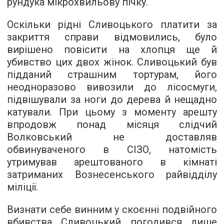
рундука мікрохвильову пічку.
Оскільки рідні Сливоцького платити за
закриття справи відмовились, було
вирішено повісити на хлопця ще й
убивство цих двох жінок. Сливоцький був
підданий страшним тортурам, його
неодноразово вивозили до лісосмуги,
підвішували за ноги до дерева й нещадно
катували. При цьому з моменту арешту
впродовж понад місяця слідчий
Волковський не доставляв
обвинуваченого в СІЗО, натомість
утримував арештованого в кімнаті
затриманих Вознесенського райвідділу
міліції.
Визнати себе винним у скоєнні подвійного
вбивства Сливоцький погодився лише