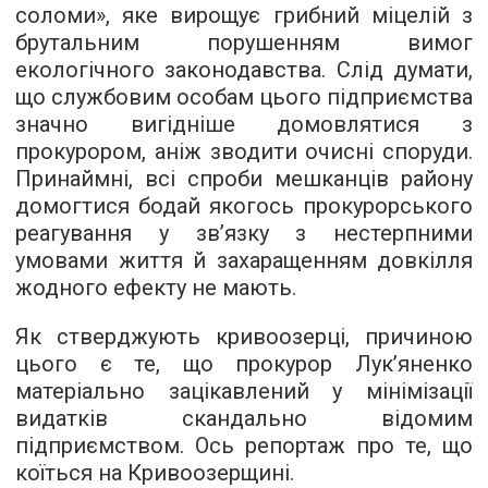
соломи», яке вирощує грибний міцелій з
брутальним порушенням вимог
екологічного законодавства. Слід думати,
що службовим особам цього підприємства
значно вигідніше домовлятися з
прокурором, аніж зводити очисні споруди.
Принаймні, всі спроби мешканців району
домогтися бодай якогось прокурорського
реагування у зв’язку з нестерпними
умовами життя й захаращенням довкілля
жодного ефекту не мають.
Як стверджують кривоозерці, причиною
цього є те, що прокурор Лук’яненко
матеріально зацікавлений у мінімізації
видатків скандально відомим
підприємством. Ось
репортаж
про те, що
коїться на Кривоозерщині.