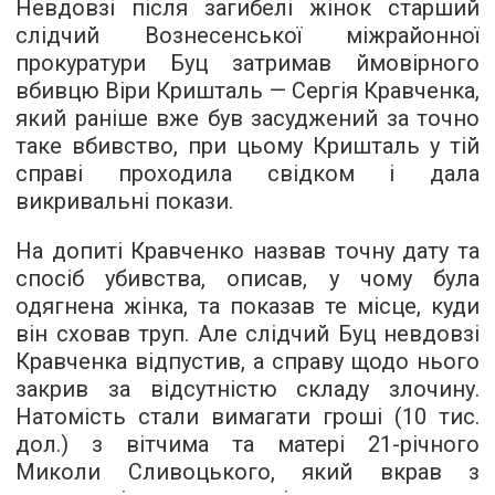
Невдовзі після загибелі жінок старший
слідчий Вознесенської міжрайонної
прокуратури Буц затримав ймовірного
вбивцю Віри Кришталь — Сергія Кравченка,
який раніше вже був засуджений за точно
таке вбивство, при цьому Кришталь у тій
справі проходила свідком і дала
викривальні покази.
На допиті Кравченко назвав точну дату та
спосіб убивства, описав, у чому була
одягнена жінка, та показав те місце, куди
він сховав труп. Але слідчий Буц невдовзі
Кравченка відпустив, а справу щодо нього
закрив за відсутністю складу злочину.
Натомість стали вимагати гроші (10 тис.
дол.) з вітчима та матері 21-річного
Миколи Сливоцького, який вкрав з