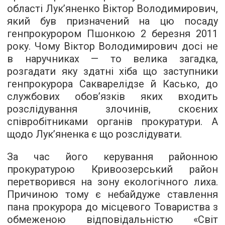
області Лук’яненко Віктор Володимирович,
який був призначений на цю посаду
генпрокурором Пшонкою 2 березня 2011
року. Чому Віктор Володимирович досі не
в наручниках — то велика загадка,
розгадати яку здатні хіба що заступники
генпрокурора Сакварелідзе й Касько, до
службових обов’язків яких входить
розслідування злочинів, скоєних
співробітниками органів прокуратури. А
щодо Лук’яненка є що розслідувати.
За час його керування районною
прокуратурою Кривоозерський район
перетворився на зону екологічного лиха.
Причиною тому є небайдуже ставлення
пана прокурора до місцевого Товариства з
обмеженою відповідальністю «Світ