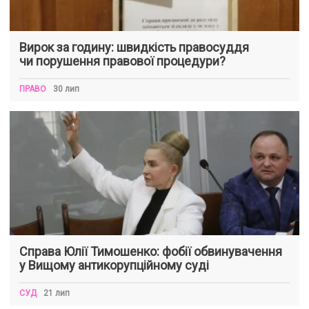
Вирок за годину: швидкість правосуддя
чи порушення правової процедури?
ПРАВО
30 лип
Справа Юлії Тимошенко: фобії обвинувачення
у Вищому антикорупційному суді
СУД
21 лип