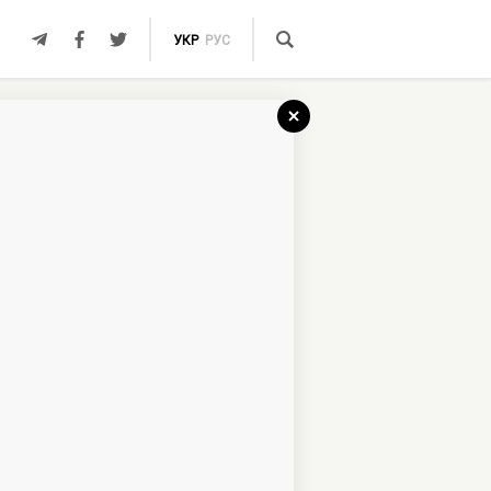
УКР
РУС