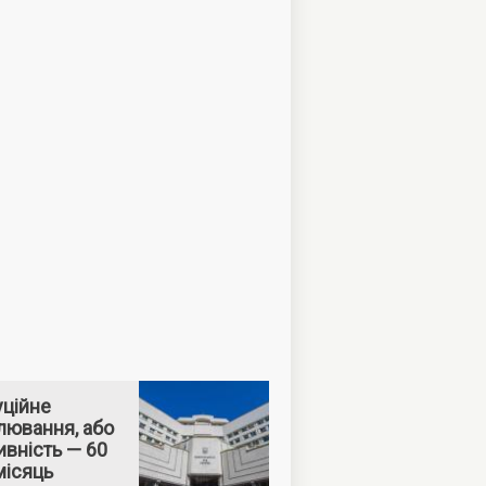
уційне
лювання, або
вність — 60
місяць