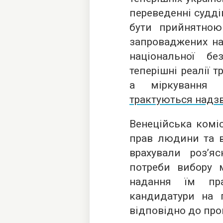
переведенні судді
бути прийнятною 
запроваджених на
національної б
теперішні реалії 
а міркування 
трактуються надз
Венеційська коміс
прав людини та в
врахували роз’я
потреби вибору м
надання їм пр
кандидатури на 
відповідно до про