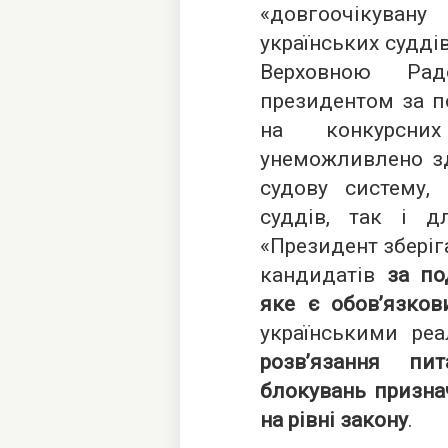
«довгоочікуван
українських судді
Верховною Рад
президентом за п
на конкурсни
унеможливлено зд
судову систему,
суддів, так і д
«Президент зберіг
кандидатів
за по
яке є обов’язко
українськими реа
розв’язання п
блокувань призна
на рівні закону
.