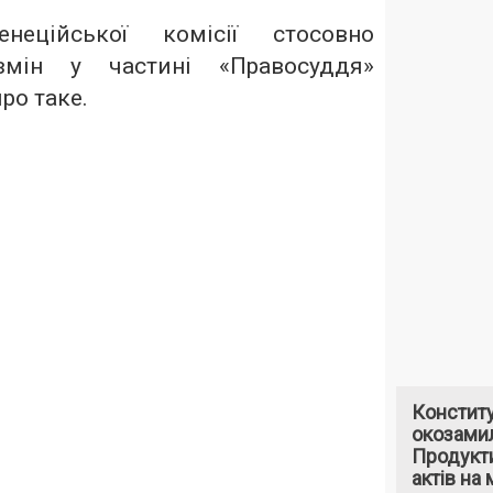
неційської комісії
стосовно
 змін у частині «Правосуддя»
про таке.
Констит
окозами
Продукти
актів на 