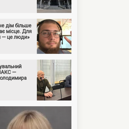
е дім більше
ає місце. Для
м — це люди»
увальний
 ВАКС —
Володимира