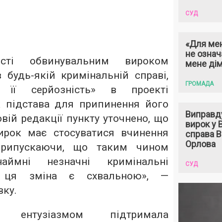
СУД
«Для мен
не означ
ості обвинувальним вироком
мене ді
 будь-якій кримінальній справі,
ГРОМАДА
 її серйозність» в проекті
 підстава для припинення його
Виправд
вій редакції пункту уточнено, що
вирок у
ирок має стосуватися вчинення
справа 
Орлова
Припускаючи, що таким чином
аймні незначні кримінальні
СУД
, ця зміна є схвальною», —
вку.
 ентузіазмом підтримала