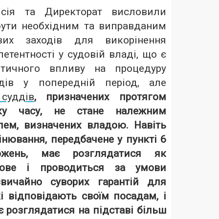
ісія та Директорат висловили
ути необхідним та виправданим
вих заходів для викорінення
петентності у судовій владі, що є
ітичного впливу на процедуру
дів у попередній період, але
суддів
, призначених протягом
ку часу, не стане належним
ем, визначених владою. Навіть
інювання, передбачене у пункті 6
ожень, має розглядатися як
кове і проводиться за умови
вичайно суворих гарантій для
кі відповідають своїм посадам, і
 розглядатися на підставі більш