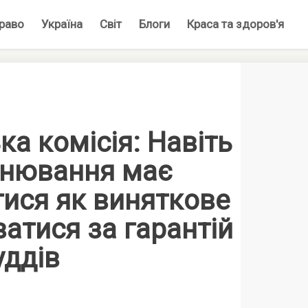
раво
Україна
Світ
Блоги
Краса та здоров'я
ка комісія: Навіть
інювання має
ися як виняткове
ватися за гарантій
уддів