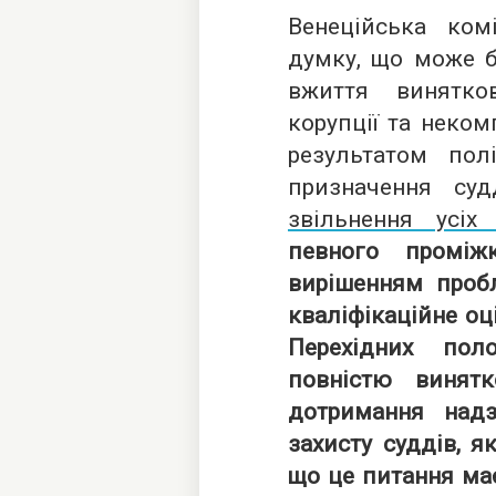
Венеційська ком
думку, що може б
вжиття винятко
корупції та неком
результатом пол
призначення суд
звільнення усіх 
певного проміж
вирішенням пробл
кваліфікаційне оц
Перехідних пол
повністю винят
дотримання надз
захисту суддів, я
що це питання має