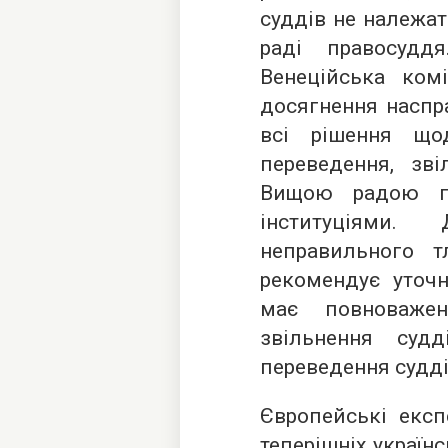
суддів не належат
раді правосудд
Венеційська ком
досягнення наспр
всі рішення щод
переведення, зві
Вищою радою пр
інституціями.
неправильного т
рекомендує уточ
має повноваже
звільнення су
переведення суддів
Європейські експ
теперішніх україн