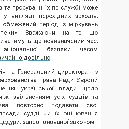
в та просуванні їх по службі може
у вигляді перехідних заходів,
 обмежений період із міркувань
езпеки». Зважаючи на те, що
триватимуть ще невизначений час,
національної безпеки часом
вичайно довільно
.
ія та Генеральний директорат із
ерховенства права Ради Європи
снення української влади щодо
іж звільненням усіх суддів та
ава повторно подавати свої
посади судді чи їх оцінювання
цедури, запропонованої законом.