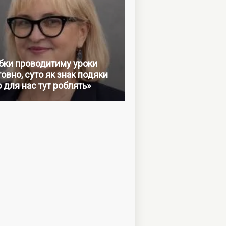
бки проводитиму уроки
овно, суто як знак подяки
о для нас тут роблять»