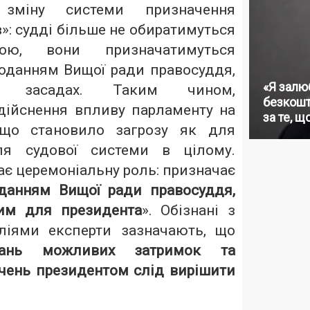
у зміну системи призначення
в»: судді більше не обиратимуться
ою, вони призначатимуться
оданням Вищої ради правосуддя,
«Я залю
х засадах. Таким чином,
безкошт
ійснення впливу парламенту на
за те, щ
 що становило загрозу як для
ля судової системи в цілому.
ає церемоніальну роль: призначає
данням Вищої ради правосуддя,
вим для президента
». Обізнані з
ліями експерти зазначають, що
итань можливих затримок та
чень президентом слід вирішити