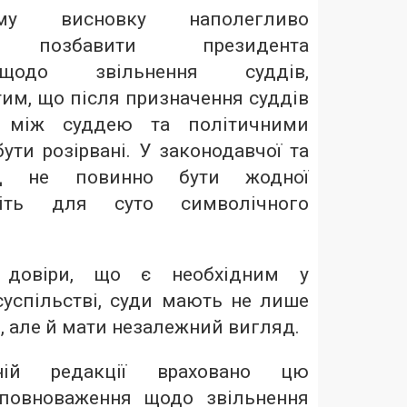
му висновку наполегливо
о позбавити президента
щодо звільнення суддів,
им, що після призначення суддів
ки між суддею та політичними
ти розірвані. У законодавчої та
ад не повинно бути жодної
віть для суто символічного
 довіри, що є необхідним у
успільстві, суди мають не лише
 але й мати незалежний вигляд.
ній редакції враховано цю
 повноваження щодо звільнення