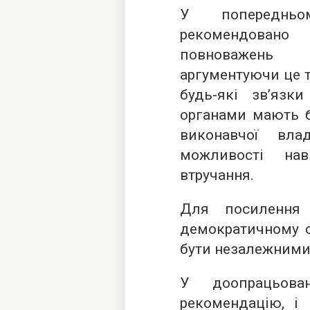
У попередньо
рекомендован
повноважень 
аргументуючи це т
будь-які зв’яз
органами мають бу
виконавчої вл
можливості на
втручання.
Для посилення
демократичному с
бути незалежними,
У доопрацьова
рекомендацію, і