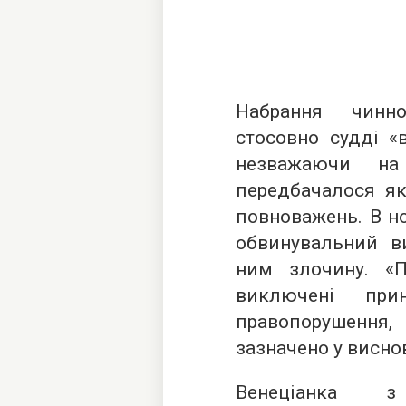
Набрання чинн
стосовно судді «в
незважаючи на
передбачалося як
повноважень. В но
обвинувальний в
ним злочину. «
виключені прин
правопорушення
зазначено у висно
Венеціанка з