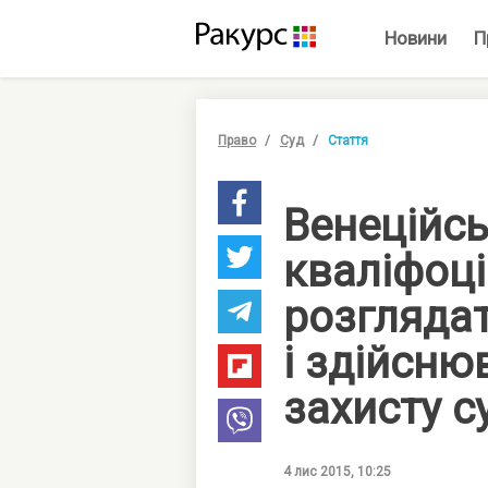
Новини
П
Право
Суд
Стаття
Венеційсь
кваліфоц
розглядат
і здійсню
захисту с
4 лис 2015, 10:25