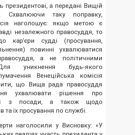
ь президентові, а передані Вищій
я. Схвалюючи таку поправку,
ісія наголошує: якщо метою є
авді незалежного правосуддя, то
о кар’єри судді (просування,
льнення) повинні ухвалюватися
авосуддя, а не політичними
 Для уникнення будь-якого
лумачення Венеційська комісія
нити, що Вища рада правосуддя
ння ухвалювати рішення про
дді з посади, а також щодо
 та їх просування по службі.
ерти наголосили у Висновку: «У
ських реаліях участь президента у