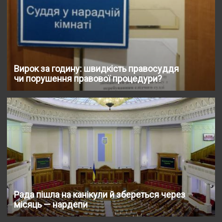
Вирок за годину: швидкість правосуддя
чи порушення правової процедури?
Рада пішла на канікули й збереться через
місяць — нардепи