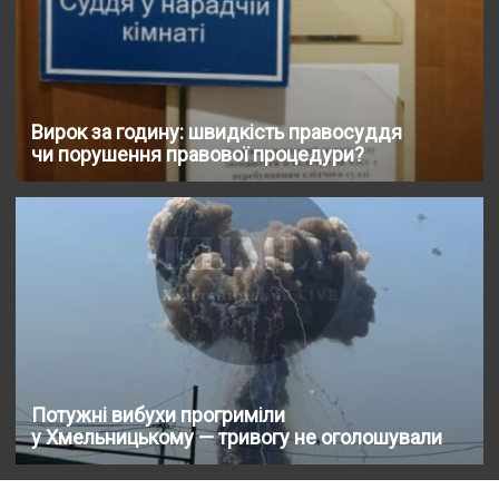
Вирок за годину: швидкість правосуддя
чи порушення правової процедури?
Потужні вибухи прогриміли
у Хмельницькому — тривогу не оголошували