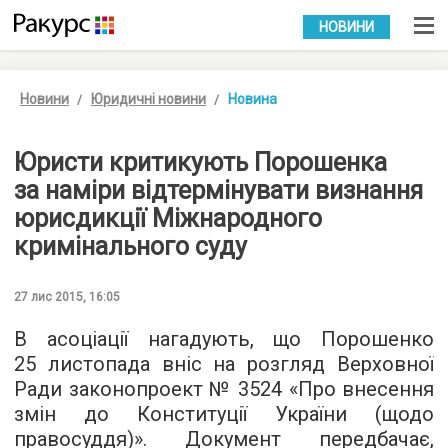
УКР
РУС
НОВИНИ
Новини
Юридичні новини
Новина
Юристи критикують Порошенка
за наміри відтермінувати визнання
юрисдикції Міжнародного
кримінального суду
27 лис 2015, 16:05
В асоціації
нагадують
, що Порошенко
25 листопада вніс на розгляд Верховної
Ради законопроект
№ 3524
«Про внесення
змін до Конституції України (щодо
правосуддя)». Документ передбачає,