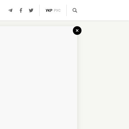
УКР
РУС