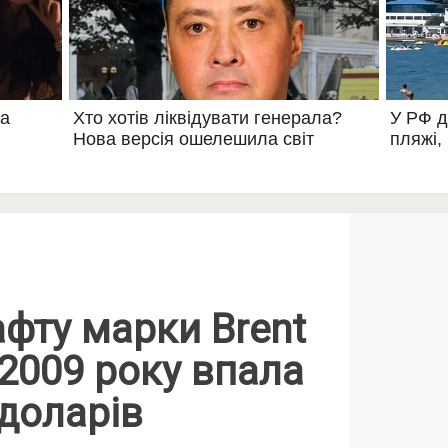
афту марки Brent
2009 року впала
доларів