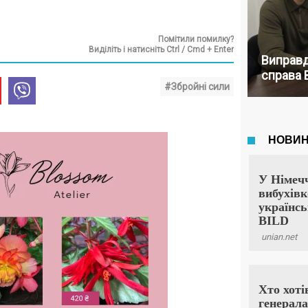
Помітили помилку?
Виділіть і натисніть Ctrl / Cmd + Enter
Виправд
справа 
#Збройні сили