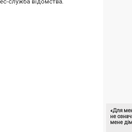
ес-служба
відомства.
«Для мен
не означ
мене ді