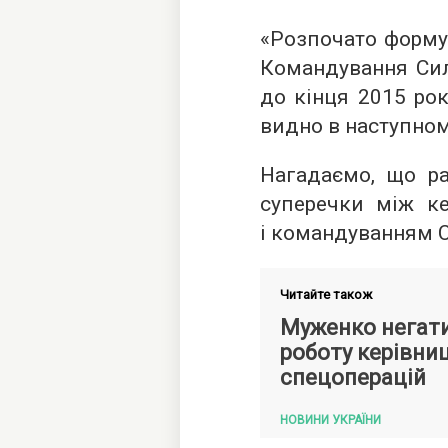
«Розпочато форму
Командування Сил
до кінця 2015 рок
видно в наступному
Нагадаємо, що р
суперечки між ке
і командуванням С
Читайте також
Муженко негат
роботу керівни
спецоперацій
НОВИНИ УКРАЇНИ