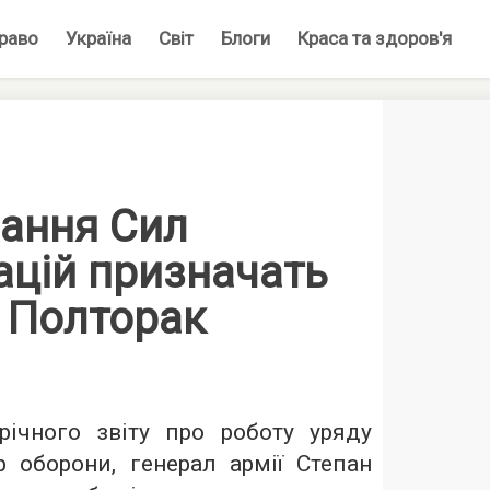
раво
Україна
Світ
Блоги
Краса та здоров'я
ання Сил
ацій призначать
— Полторак
ічного звіту про роботу уряду
р оборони, генерал армії Степан