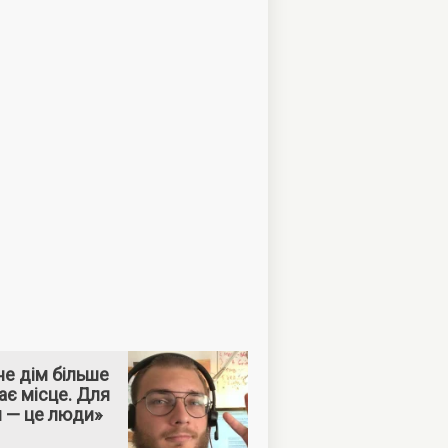
е дім більше
ає місце. Для
м — це люди»