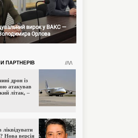
увальний вирок у ВАКС —
Володимира Орлова