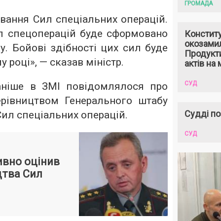
ГРОМАДА
вання Сил спеціальних операцій.
 спецоперацій буде сформовано
Констит
окозами
у. Бойові здібності цих сил буде
Продукти
 році», — сказав міністр.
актів на 
СУД
аніше в ЗМІ повідомлялося про
рівництвом Генерального штабу
Судді по
ил спеціальних операцій.
СУД
ивно оцінив
цтва Сил