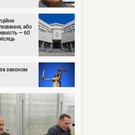
уційне
лювання, або
вність — 60
місяць
за законом