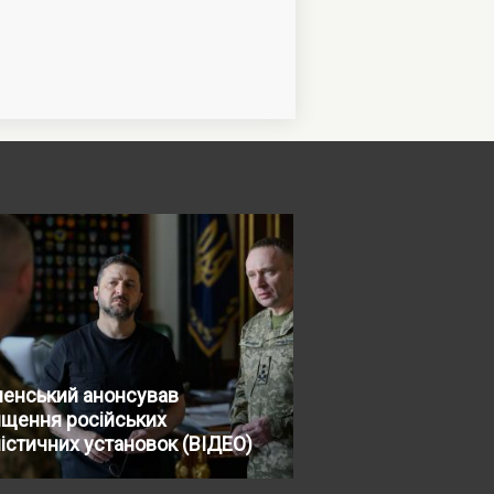
ленський анонсував
ищення російських
істичних установок (ВІДЕО)