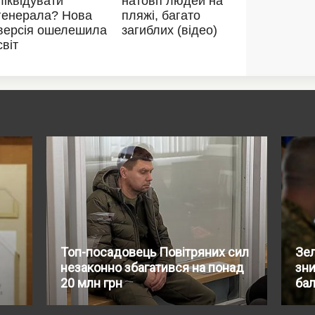
Топ-посадовець Повітряних сил
Зе
незаконно збагатився на понад
зн
20 млн грн
бал