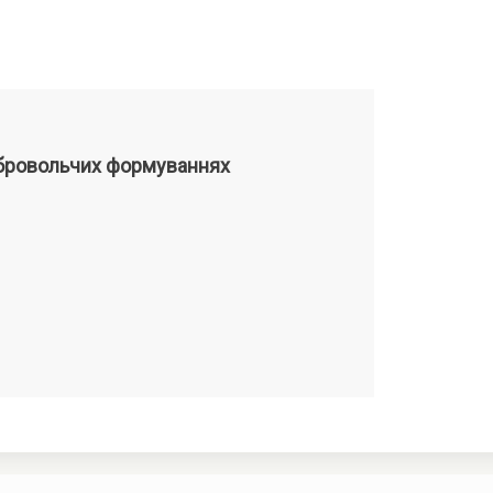
ль первого украиноязычного Словаря
монографии «Защита процессуальных прав
их пособий, а также автор около сотни
статей в области уголовного процесса,
рии. Женат, имеет троих детей.
добровольчих формуваннях