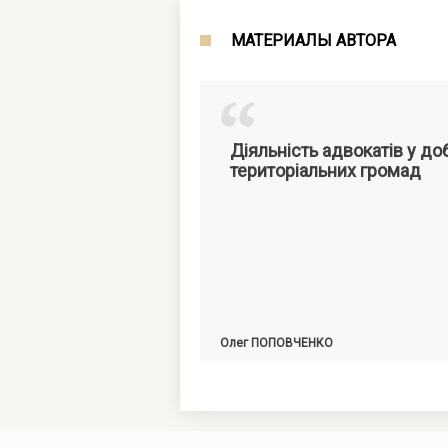
обвинения в суде. Составите
воровского жаргона, автор 
МАТЕРИАЛЫ АВТОРА
нотариуса», соавтор нескольк
научных и публицистических 
“
адвокатуры, нотариата и исто
Діяльність адвокатів у 
територіальних громад
Олег
ПОПОВЧЕНКО