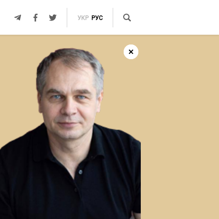
УКР
РУС