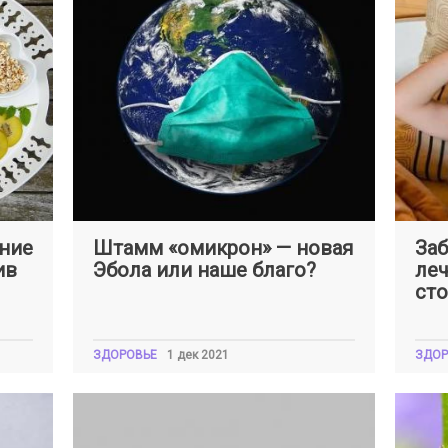
Оксана
ШКЛЯРСКАЯ
Окса
ание
Штамм «омикрон» — новая
Заб
ив
Эбола или наше благо?
леч
сто
ЗДОРОВЬЕ
1 дек 2021
ЗДОР