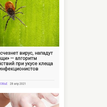
на
ШКЛЯРСКАЯ
счезнет вирус, нападут
щи» — алгоритм
ствий при укусе клеща
 инфекционистов
ОВЬЕ
28 апр 2021