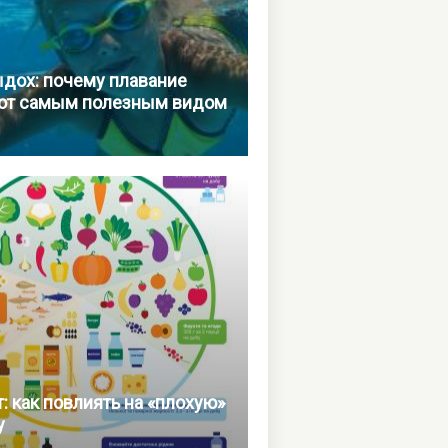
дох: почему плавание
ют самым полезным видом
: как повлиять на «плохую»
у