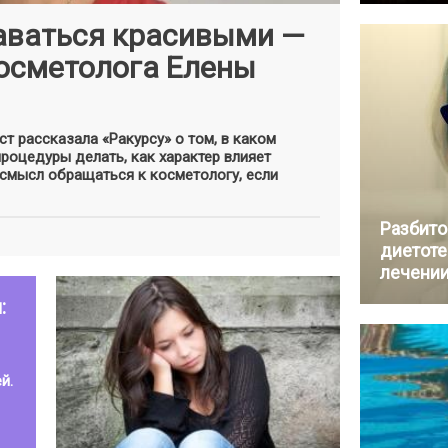
таваться красивыми —
осметолога Елены
т рассказала «Ракурсу» о том, в каком
роцедуры делать, как характер влияет
 смысл обращаться к косметологу, если
Разбито
диетоте
лечении
:
й.