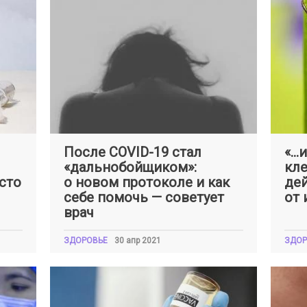
Оксана
ШКЛЯРСКАЯ
Окса
После COVID-19 стал
«…и
«дальнобойщиком»:
кле
сто
о новом протоколе и как
дей
себе помочь — советует
от
врач
ЗДОРОВЬЕ
30 апр 2021
ЗДОР