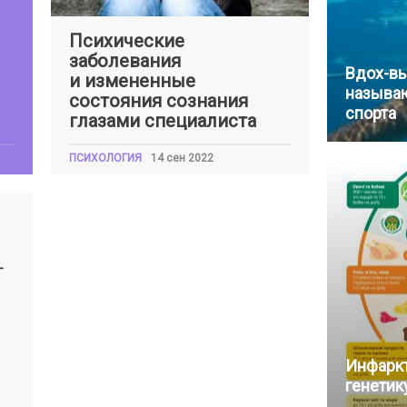
Психические
заболевания
Вдох-вы
и измененные
называ
состояния сознания
спорта
глазами специалиста
ПСИХОЛОГИЯ
14 сен 2022
-
Инфаркт
генетик