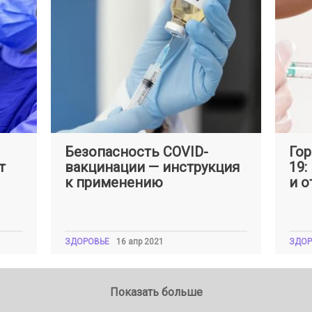
Оксана
ШКЛЯРСКАЯ
Окса
Безопасность COVID-
Гор
т
вакцинации — инструкция
19:
к применению
и о
ЗДОРОВЬЕ
16 апр 2021
ЗДОР
Показать больше