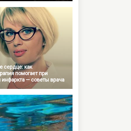
е сердце: как
рапия помогает при
 инфаркта — советы врача