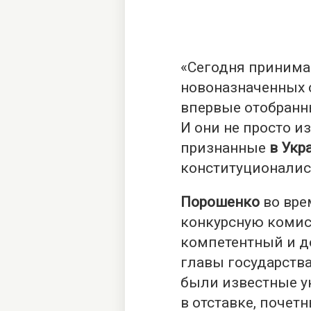
«Сегодня принима
новоназначенных 
впервые отобранн
И они не просто и
признанные
в Укр
конституционалист
Порошенко
во вре
конкурсную коми
компетентный и д
главы государства
были известные у
в отставке, поче