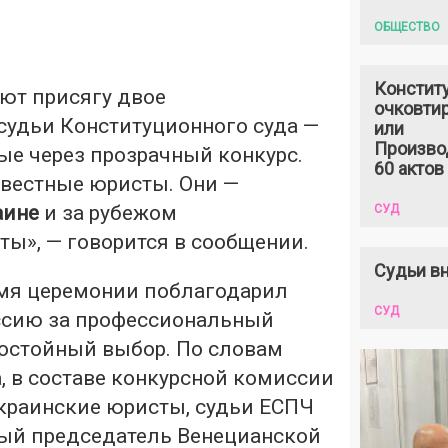
ОБЩЕСТВО
Констит
ют присягу двое
очковтир
судьи Конституционного суда —
или
Произво
ые через прозрачный конкурс.
60 актов
звестные юристы. Они —
аине
и за рубежом
СУД
ы», — говорится в сообщении.
Судьи вн
мя церемонии поблагодарил
СУД
ссию за профессиональный
остойный выбор. По словам
, в составе конкурсной комиссии
краинские юристы, судьи ЕСПЧ
тный председатель Венецианской