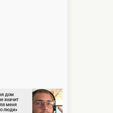
ня дом
е значит
Для меня
то люди»