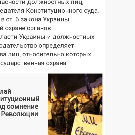
пасности должностных лиц,
седателя Конституционного суда.
 в ст. 6 закона Украины
й охране органов
власти Украины и должностных
нодательство определяет
ва лиц, относительно которых
сударственная охрана.
олай
титуционный
од сомнение
 Революции