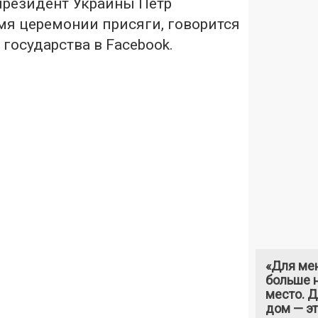
президент Украины Петр
мя церемонии присяги, говорится
 государства в Facebook.
«Для ме
больше н
место. 
дом — э