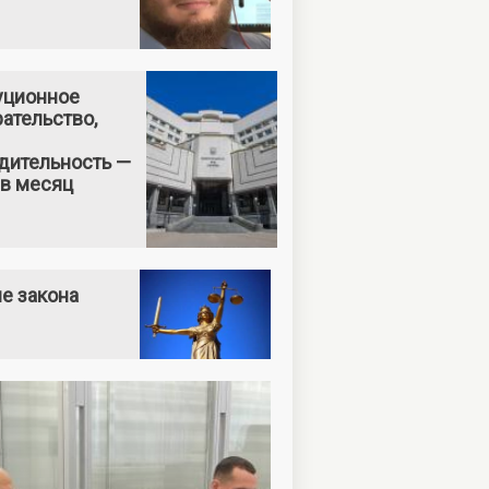
уционное
ательство,
дительность —
 в месяц
е закона