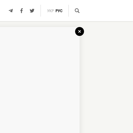
УКР
РУС