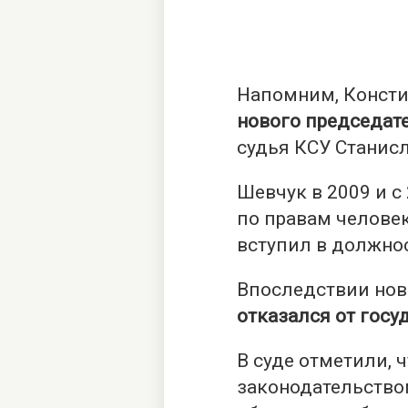
Напомним, Конст
нового председат
судья КСУ Станис
Шевчук в 2009 и с
по правам человек
вступил в должнос
Впоследствии нов
отказался от госу
В суде отметили, 
законодательство