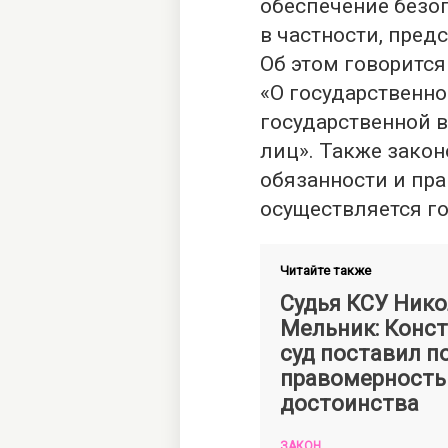
обеспечение безо
в частности, пред
Об этом говорится
«О государственно
государственной 
лиц». Также зако
обязанности и пра
осуществляется го
Читайте также
Судья КСУ Ник
Мельник: Конс
суд поставил п
правомерность
достоинства
ЗАКОН