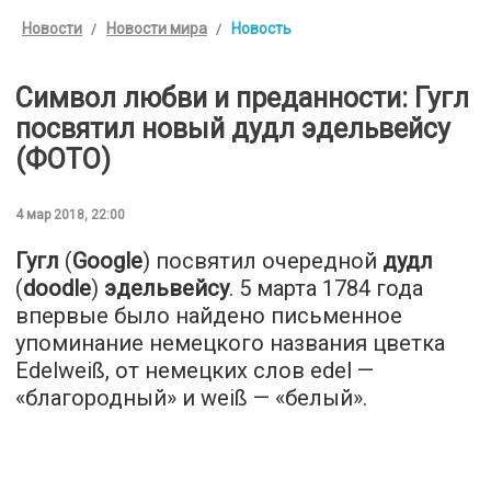
Новости
Новости мира
Новость
Символ любви и преданности: Гугл
посвятил новый дудл эдельвейсу
(ФОТО)
4 мар 2018, 22:00
Гугл
(
Google
) посвятил очередной
дудл
(
doodle
)
эдельвейсу
. 5 марта 1784 года
впервые было найдено письменное
упоминание немецкого названия цветка
Edelweiß, от немецких слов edel —
«благородный» и weiß — «белый».