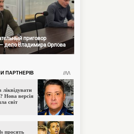
тельный приговор
— дело Владимира Орлова