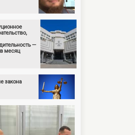
уционное
ательство,
дительность —
 в месяц
е закона