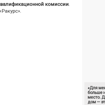
валификационной комиссии
.
«Ракурс».
«Для ме
больше н
место. 
дом — э