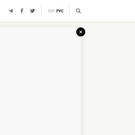
УКР
РУС