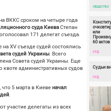
ОБЩЕСТВО
на ВККС сроком на четыре года
Констит
ляционного суда Киева
Степан
очковтир
или
роголосовал 171 делегат съезда.
Произво
60 актов
 на XV съезде судей состоялись
СУД
вета судей Украины
. Всего
члена Совета судей Украины. Еще
Судьи вн
по квоте административных судов
СУД
 что 5 марта в Киеве
начал
удей
.
т участие делегаты из всех