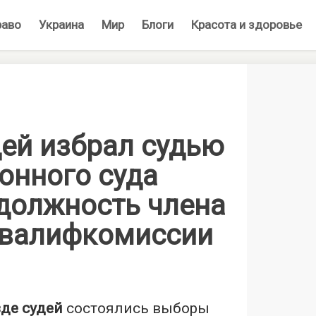
раво
Украина
Мир
Блоги
Красота и здоровье
дей избрал судью
онного суда
 должность члена
валифкомиссии
зде судей
состоялись выборы