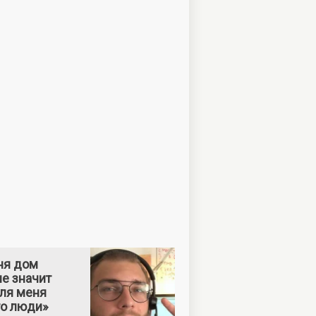
ня дом
е значит
Для меня
то люди»