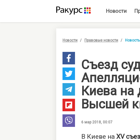
Новости
П
Новости
Правовые новости
Новость
Съезд су
Апелляци
Киева на
Высшей к
6 мар 2018, 00:07
В Киеве на
XV съе