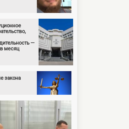
уционное
ательство,
дительность —
 в месяц
е закона