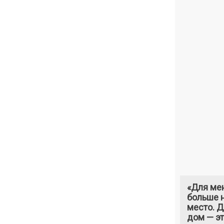
«Для ме
больше н
место. 
дом — э