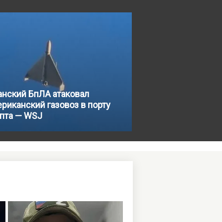
анский БпЛА атаковал
риканский газовоз в порту
ипта — WSJ