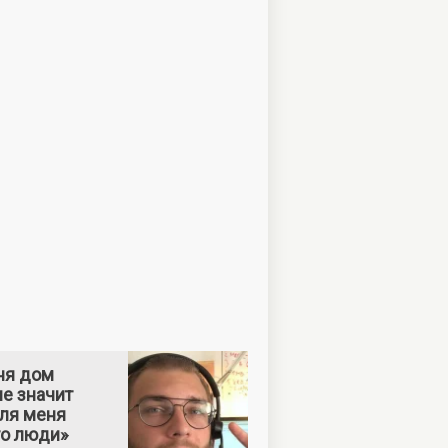
ня дом
е значит
Для меня
то люди»