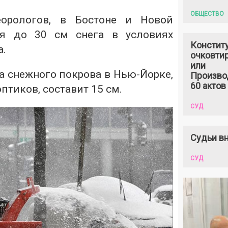
ОБЩЕСТВО
орологов, в Бостоне и Новой
ся до 30 см снега в условиях
Констит
а.
очковтир
или
а снежного покрова в Нью-Йорке,
Произво
60 актов
птиков, составит 15 см.
СУД
Судьи вн
СУД