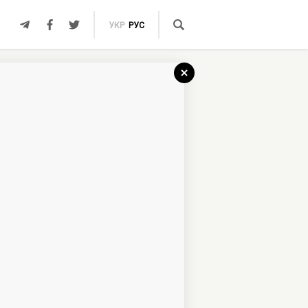
УКР
РУС