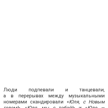
Люди подпевали и танцевали,
а в перерывах между музыкальными
номерами скандировали «
Юля, с Новым
годом!
», «
Юля, мы с тобой!
» и «
Юле —