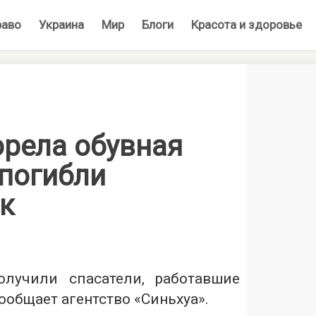
раво
Украина
Мир
Блоги
Красота и здоровье
орела обувная
 погибли
ек
лучили спасатели, работавшие
сообщает агентство «Синьхуа».