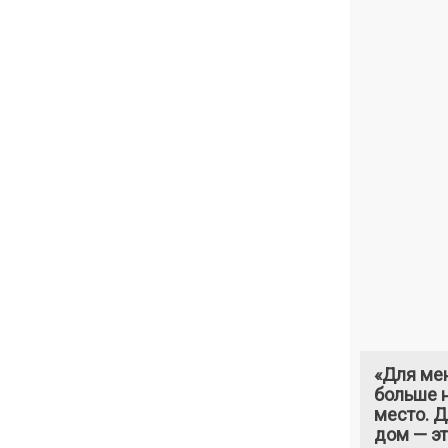
«Для ме
больше н
место. 
дом — э