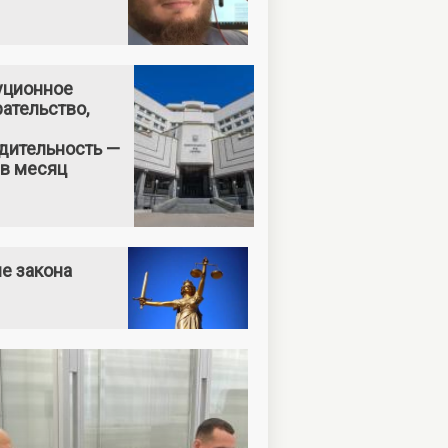
уционное
ательство,
дительность —
 в месяц
е закона