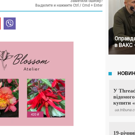
Заметили ошибку?
Выделите и нажмите Ctrl / Cmd + Enter
Оправда
в ВАКС 