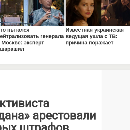
ктивиста
дана» арестовали
арых штрафов