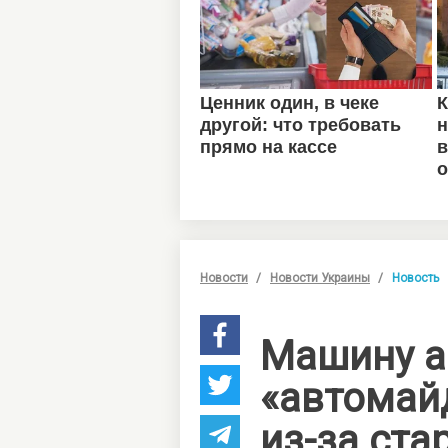
Новости
Новости Украины
Новость
Машину а
«автомай
из-за ст