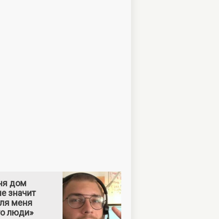
ня дом
е значит
Для меня
то люди»