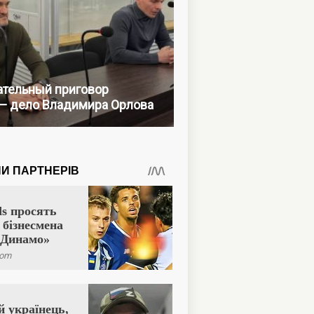
тельный приговор
— дело Владимира Орлова