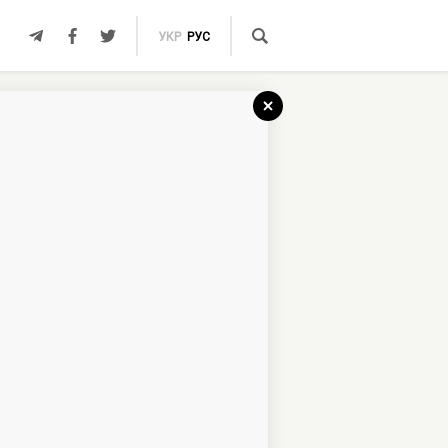
УКР
РУС