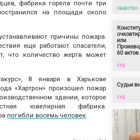
цев, фабрика горела почти три
ОБЩЕСТВО
пространился на площади около
Констит
очковтир
устанавливают причины пожара.
или
ствия еще работают спасатели,
Произво
60 актов
т, что количество жертв может
СУД
акурс», 8 января в Харькове
Судьи вн
вода «Хартрон» произошел пожар
оизводственном здании, которое
СУД
стная ювелирная фабрика.
ра
погибли восемь человек
.