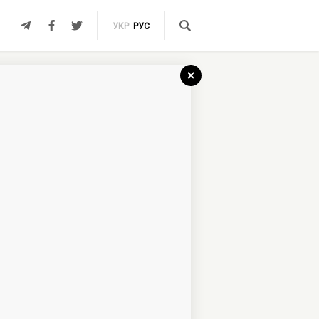
УКР
РУС