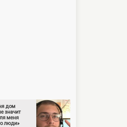
ня дом
е значит
Для меня
то люди»