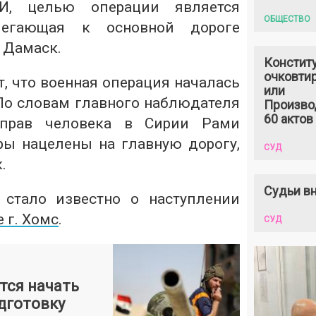
, целью операции является
ОБЩЕСТВО
илегающая к основной дороге
 Дамаск.
Констит
очковтир
, что военная операция началась
или
 По словам главного наблюдателя
Произво
60 актов
 прав человека в Сирии Рами
ры нацелены на главную дорогу,
СУД
.
Судьи вн
 стало известно о наступлении
 г. Хомс
.
СУД
тся начать
дготовку