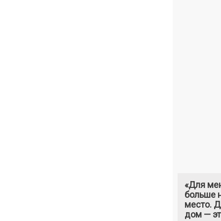
«Для ме
больше н
место. 
дом — э