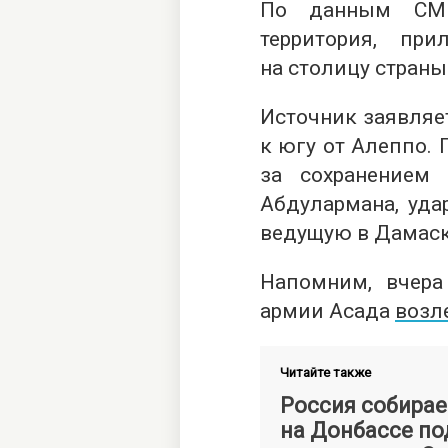
По данным СМИ
территория, пр
на столицу страны
Источник заявляет
к югу от Алеппо.
за сохранением
Абдулармана, уда
ведущую в Дамаск
Напомним, вчера
армии Асада
возле
Читайте также
Россия собирае
на Донбассе по