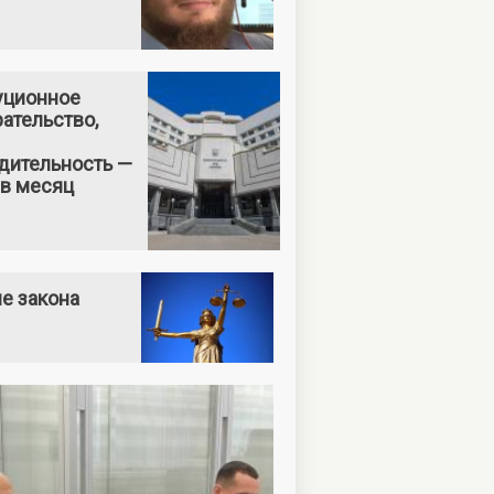
уционное
ательство,
дительность —
 в месяц
е закона