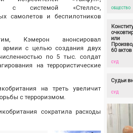
в с системой «Стеллс»,
ОБЩЕСТВО
ых самолетов и беспилотников
.
Констит
очковтир
или
м, Кэмерон анонсировал
Произво
ю армии с целью создания двух
60 актов
численностью по 5 тыс. солдат
СУД
гирования на террористические
Судьи вн
икобритания на треть увеличит
СУД
орьбы с терроризмом.
икобритания сократила расходы