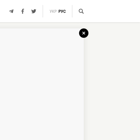
УКР
РУС