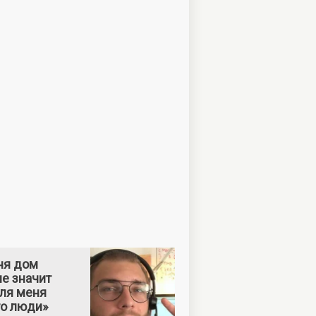
ня дом
е значит
Для меня
то люди»