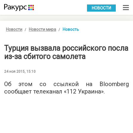
УКР
РУС
НОВОСТИ
Новости
Новости мира
Новость
Турция вызвала российского посла
из-за сбитого самолета
24 ноя 2015, 15:10
Об этом со ссылкой на Вloomberg
сообщает телеканал «
112 Украина
».