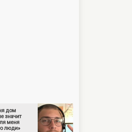
ня дом
е значит
Для меня
то люди»