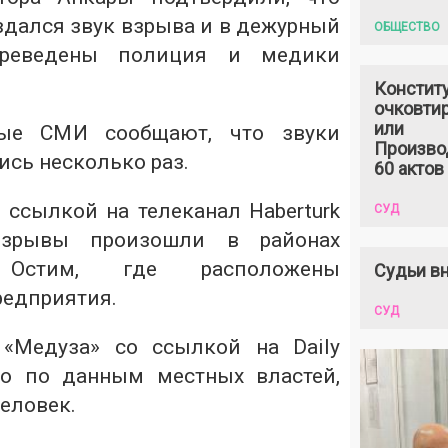
здался звук взрыва и в дежурный
ОБЩЕСТВО
реведены полиция и медики
Констит
очковтир
или
ые СМИ сообщают, что звуки
Произво
ись несколько раз.
60 актов
 ссылкой на телеканал Haberturk
СУД
взрывы произошли в районах
Остим, где расположены
Судьи вн
едприятия.
СУД
 «
Медуза
» со ссылкой на Daily
то по данным местных властей,
еловек.