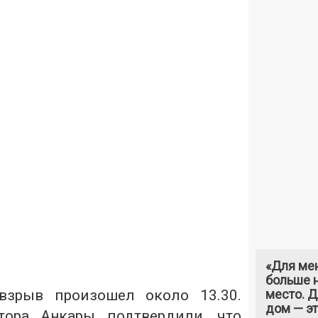
«Для ме
больше н
 взрыв произошел около 13.30.
место. 
дом — э
тора Анкары подтвердили, что