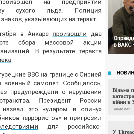
роизошел на предприятии
тву сухого льда. Полиция
знаков, указывающих на теракт.
тября в Анкаре
произошли
два
Оправда
сте сбора массовой акции
в ВАКС 
низаций. В результате теракта
века
.
турецкие ВВС на границе с Сирией
 военный самолет. Сообщалось,
раз предупреждали о нарушении
странства. Президент России
 назвал это «ударом в спину»
бников террористов» и пригрозил
ледствиями
для российско-