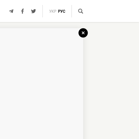
УКР
РУС