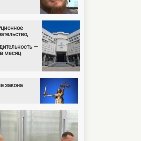
уционное
ательство,
дительность —
 в месяц
е закона