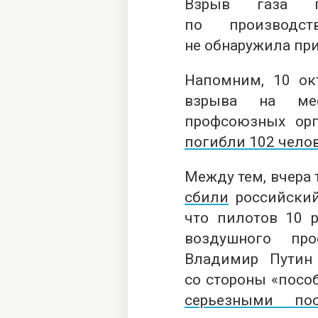
Взрыв газа п
по производс
не обнаружила при
Напомним, 10 ок
взрыва на ме
профсоюзных орга
погибли 102 чело
Между тем, вчера 
сбили
российский
что пилотов 10 
воздушного про
Владимир Путин
со стороны «посо
серьезными пос