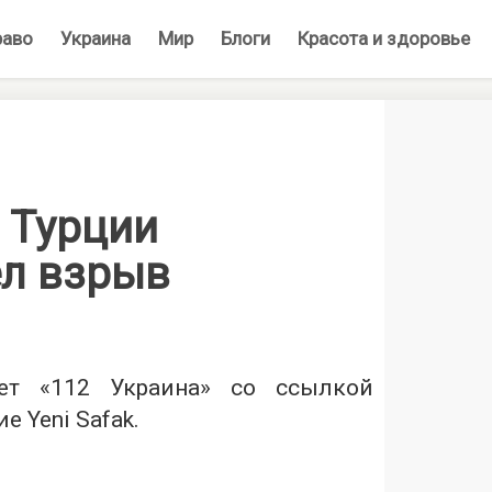
раво
Украина
Мир
Блоги
Красота и здоровье
 Турции
л взрыв
ет «
112 Украина
» со ссылкой
е Yeni Safak.