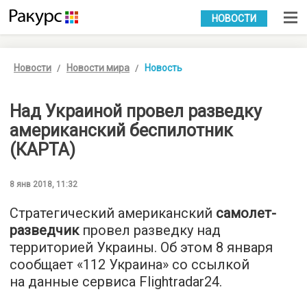
УКР
РУС
НОВОСТИ
Новости
Новости мира
Новость
Над Украиной провел разведку
американский беспилотник
(КАРТА)
8 янв 2018, 11:32
Стратегический американский
самолет-
разведчик
провел разведку над
территорией Украины. Об этом 8 января
сообщает «
112 Украина
» со ссылкой
на данные сервиса Flightradar24.