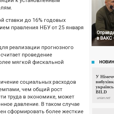
ляции к установленным
елям.
й ставки до 16% годовых
ием правления НБУ от 25 января
Оправда
в ВАКС 
ля реализации прогнозного
 считает проведение
олее мягкой фискальной
ичение социальных расходов
емпами, чем общий рост
ти труда в экономике, может
нное давление. В таком случае
ен сформировать более жесткие