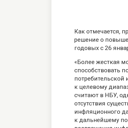
Как отмечается, 
решение о повыше
годовых с 26 янва
«Более жесткая м
способствовать п
потребительской 
к целевому диапаз
считают в НБУ, од
отсутствия сущес
инфляционного да
к дальнейшему по