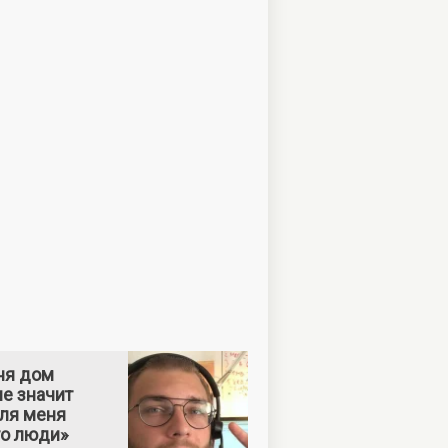
ня дом
е значит
Для меня
то люди»