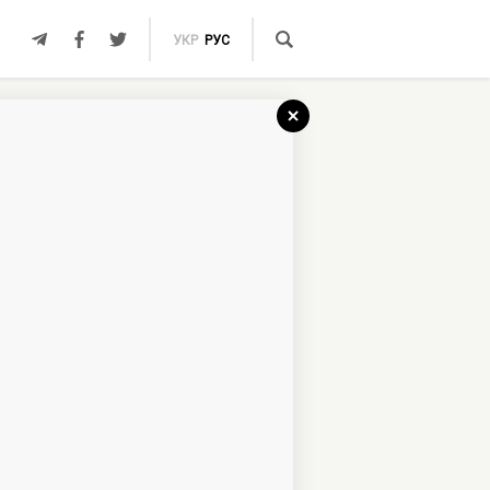
УКР
РУС