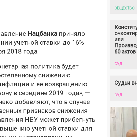
ОБЩЕСТВО
Констит
правление
Нацбанка
приняло
очковтир
или
нии учетной ставки до 16%
Произво
ря 2018 года.
60 актов
СУД
онетарная политика будет
остепенному снижению
Судьи вн
инфляции и ее возвращению
ону в середине 2019 года», —
СУД
нако добавляют, что в случае
твенных признаков снижения
вления НБУ может прибегнуть
вышению учетной ставки для