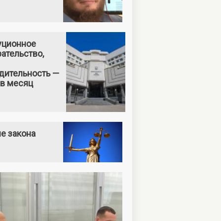
уционное
ательство,
дительность —
 в месяц
е закона