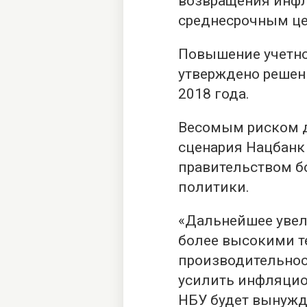
возвращения инф
среднесрочным ц
Повышение учетно
утверждено решен
2018 года.
Весомым риском д
сценария Нацбанк
правительством б
политики.
«Дальнейшее увел
более высокими т
производительнос
усилить инфляцио
НБУ будет вынужд