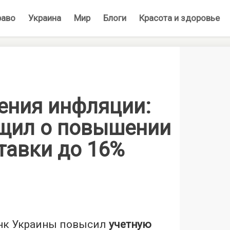
раво
Украина
Мир
Блоги
Красота и здоровье
ения инфляции:
щил о повышении
тавки до 16%
нк Украины повысил
учетную