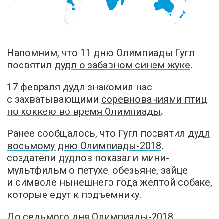
Напомним, что 11 дню Олимпиады Гугл
посвятил
дудл о забавном синем жуке
.
17 февраля дудл знакомил нас
с захватывающими
соревнованиями птиц
по хоккею во время Олимпиады
.
Ранее сообщалось, что Гугл посвятил
дудл
восьмому дню Олимпиады-2018
.
cоздатели дудлов показали мини-
мультфильм о петухе, обезьяне, зайце
и символе нынешнего года желтой собаке,
которые едут к подъемнику.
До седьмого дня Олимпиады-2018