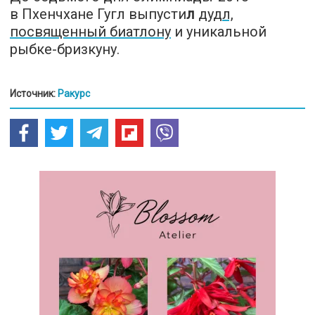
в Пхенчхане Гугл выпусти
л
дудл,
посвященный биатлону
и уникальной
рыбке-бризкуну.
Источник:
Ракурс