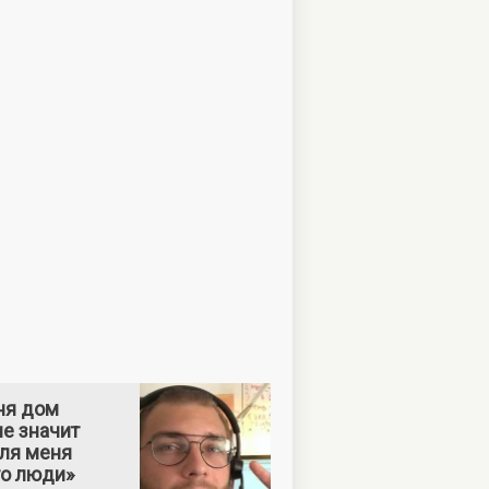
ня дом
е значит
Для меня
то люди»