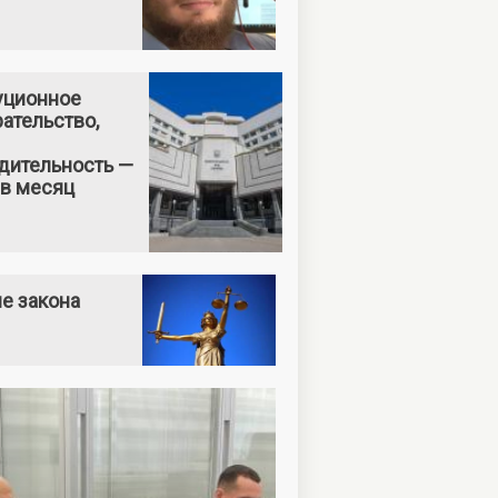
уционное
ательство,
дительность —
 в месяц
е закона