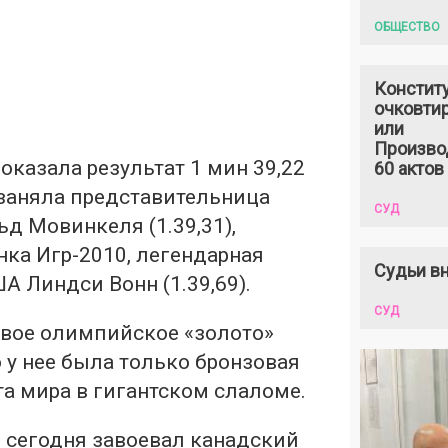
ОБЩЕСТВО
Констит
очковтир
или
Произво
казала результат 1 мин 39,22
60 актов
 заняла представительница
СУД
д Мовинкеля (1.39,31),
нка Игр-2010, легендарная
Судьи вн
А Линдси Вонн (1.39,69).
СУД
рвое олимпийское «золото»
о у нее была только бронзовая
а мира в гигантском слаломе.
» сегодня завоевал канадский