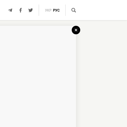
УКР
РУС