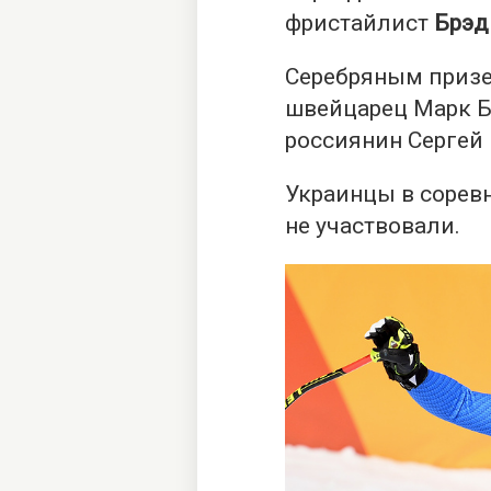
фристайлист
Брэд
Серебряным призер
швейцарец Марк Б
россиянин Сергей
Украинцы в сорев
не участвовали.