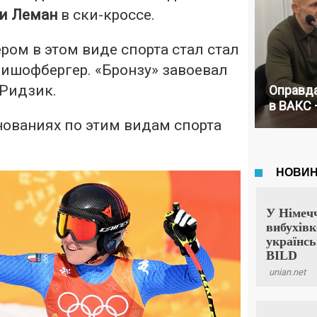
и Леман
в ски-кроссе.
ом в этом виде спорта стал стал
ишофбергер. «Бронзу» завоевал
 Ридзик.
Оправда
в ВАКС 
нованиях по этим видам спорта