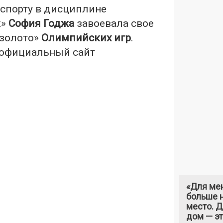
спорту в дисциплине
к»
София Годжа
завоевала свое
«золото»
Олимпийских игр
.
 официальный сайт
«Для ме
больше н
место. 
дом — э