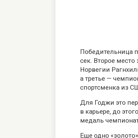
Победительница по
сек. Второе место
Норвегии Рагнхиль
а третье — чемпио
спортсменка из СШ
Для Годжи это пе
в карьере, до этог
медаль чемпионат
Еще одно «золото