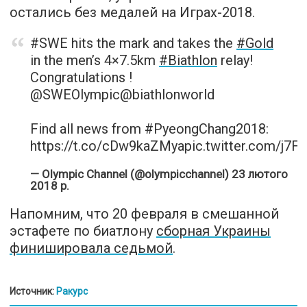
остались без медалей на Играх-2018.
#SWE
hits the mark and takes the
#Gold
in the men’s 4×7.5km
#Biathlon
relay!
Congratulations !
@SWEOlympic
@biathlonworld
Find all news from
#PyeongChang2018
:
https://t.co/cDw9kaZMya
pic.twitter.com/j7
— Olympic Channel (@olympicchannel)
23 лютого
2018 р.
Напомним, что 20 февраля в смешанной
эстафете по биатлону
сборная Украины
финишировала седьмой
.
Источник:
Ракурс