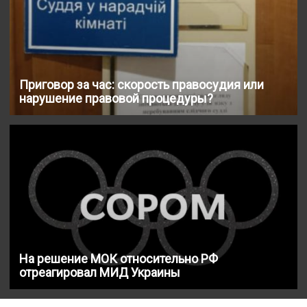
Приговор за час: скорость правосудия или
нарушение правовой процедуры?
На решение МОК относительно РФ
отреагировал МИД Украины