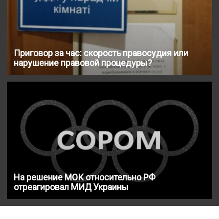
Приговор за час: скорость правосудия или
нарушение правовой процедуры?
На решение МОК относительно РФ
отреагировал МИД Украины