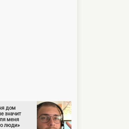
ня дом
е значит
Для меня
то люди»