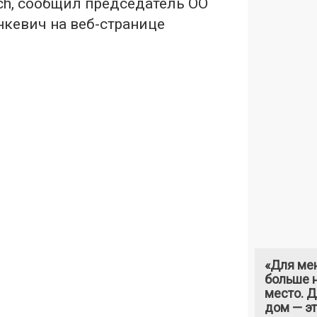
ch, сообщил председатель ОО
нкевич на веб-странице
«Для ме
больше н
место. 
дом — э