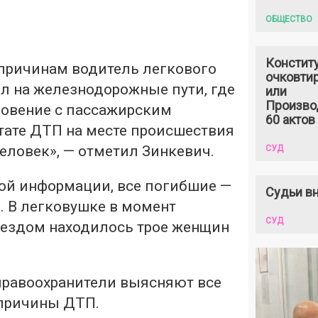
ОБЩЕСТВО
Констит
причинам водитель легкового
очковтир
л на железнодорожные пути, где
или
Произво
овение с пассажирским
60 актов
тате ДТП на месте происшествия
еловек», — отметил Зинкевич.
СУД
ой информации, все погибшие —
Судьи вн
ы
. В легковушке в момент
СУД
оездом находилось трое женщин
правоохранители выясняют все
 причины ДТП.