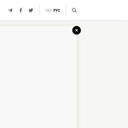
УКР
РУС