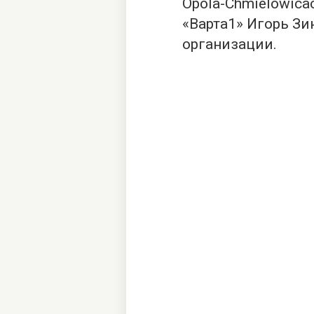
Opola-Chmielowica
«
Варта
1
» Игорь Зи
организации.