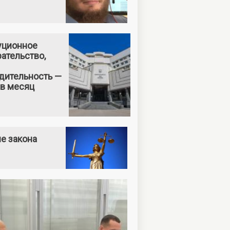
уционное
ательство,
дительность —
 в месяц
е закона