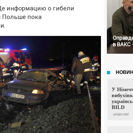
Де информацию о гибели
в Польше пока
и.
Оправда
в ВАКС 