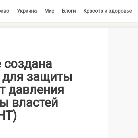
раво
Украина
Мир
Блоги
Красота и здоровье
е создана
 для защиты
т давления
ы властей
НТ)