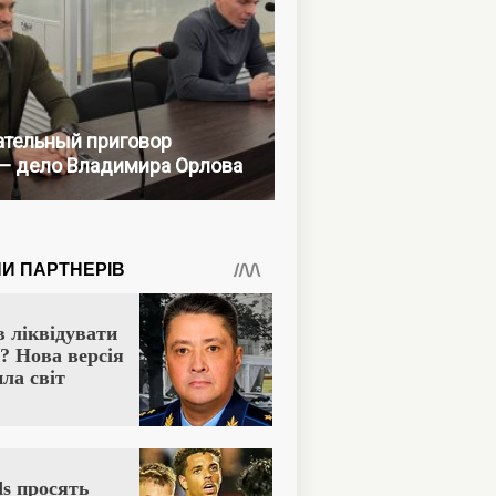
тельный приговор
— дело Владимира Орлова