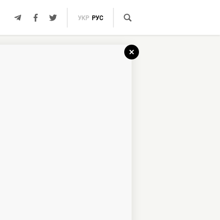
УКР
РУС