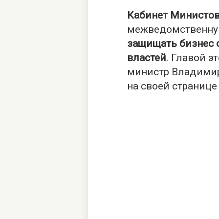
Кабинет Министо
межведомственн
защищать бизнес 
властей
. Главой э
министр Владимир
на своей странице в