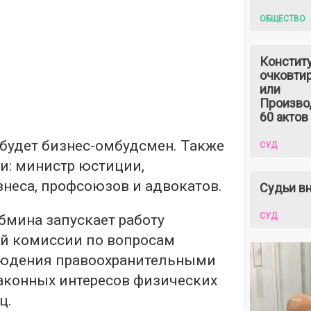
ОБЩЕСТВО
Констит
очковтир
или
Произво
60 актов
 будет бизнес-омбудсмен. Также
СУД
и: министр юстиции,
неса, профсоюзов и адвокатов.
Судьи вн
СУД
бмина запускает работу
й комиссии по вопросам
людения правоохранительными
законных интересов физических
ц.