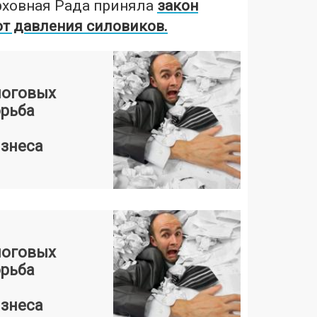
рховная Рада приняла
закон
от давления силовиков.
логовых
орьба
изнеса
логовых
орьба
изнеса