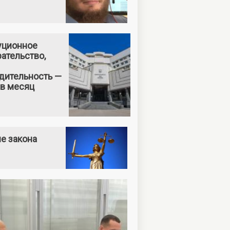
уционное
ательство,
дительность —
 в месяц
е закона