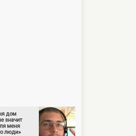
ня дом
е значит
Для меня
то люди»