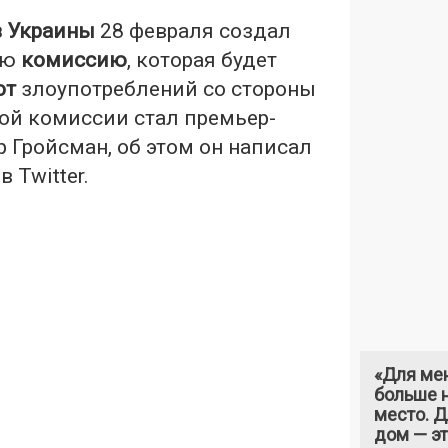
в Украины
28 февраля создал
ую
комиссию
, которая будет
от
злоупотреблений со стороны
той комиссии стал премьер-
 Гройсман, об этом он написал
 Twitter.
«Для ме
больше н
место. 
дом — э