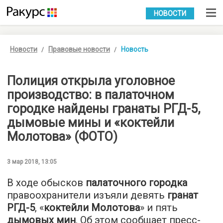
УКР
РУС
НОВОСТИ
Новости
Правовые новости
Новость
Полиция открыла уголовное
производство: в палаточном
городке найдены гранаты РГД-5,
дымовые мины и «коктейли
Молотова» (ФОТО)
3 мар 2018, 13:05
В ходе обысков
палаточного городка
правоохранители изъяли девять
гранат
РГД-5
, «
коктейли Молотова
» и пять
дымовых мин
. Об этом сообщает пресс-