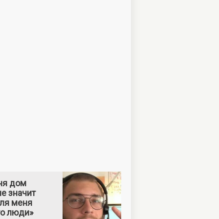
ня дом
е значит
Для меня
то люди»