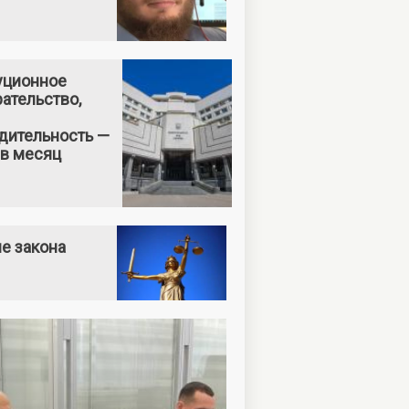
уционное
ательство,
дительность —
 в месяц
е закона