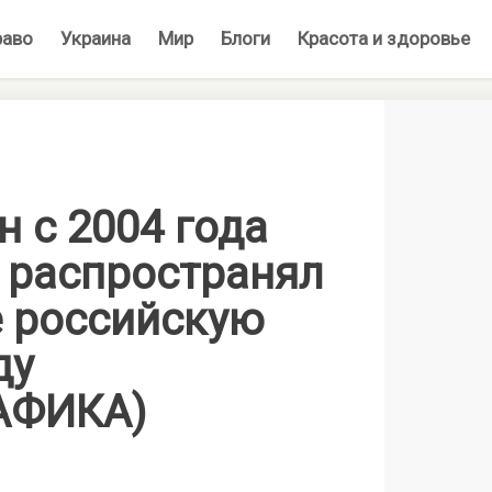
раво
Украина
Мир
Блоги
Красота и здоровье
н с 2004 года
и распространял
е российскую
ду
АФИКА)