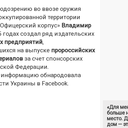
одозрению во ввозе оружия
 оккупированной территории
«Офицерский корпус»
Владимир
 годах создал ряд издательских
х предприятий
,
шихся на выпуске
пророссийских
ериалов
за счет спонсорских
йской Федерации.
 информацию обнародовала
ти Украины в Facebook.
«Для ме
больше н
место. 
дом — э