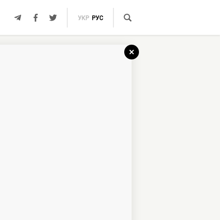
УКР
РУС