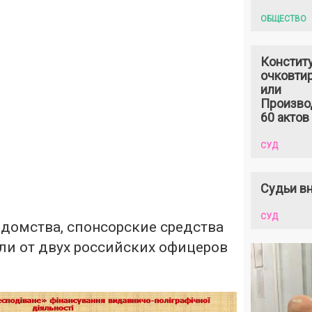
ОБЩЕСТВО
Констит
очковтир
или
Произво
60 актов
СУД
Судьи вн
СУД
домства, спонсорские средства
ли от двух российских офицеров