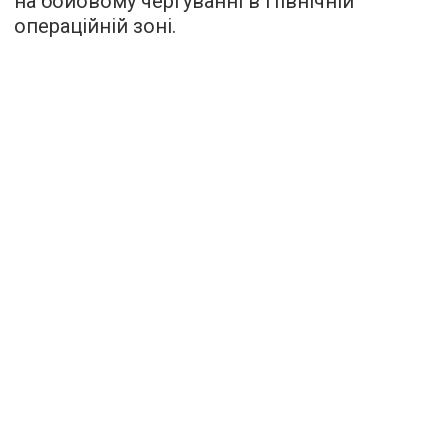
на бойовому чергуванні в Північній
операційній зоні.