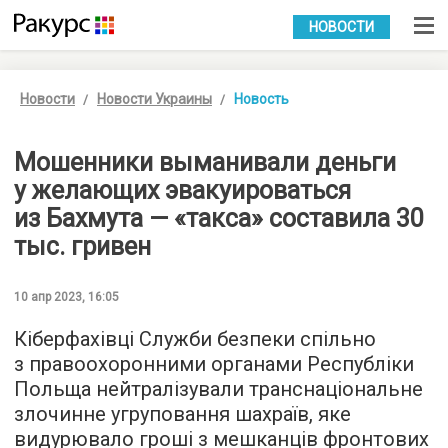
УКР
РУС
НОВОСТИ
Новости
Новости Украины
Новость
Мошенники выманивали деньги
у желающих эвакуироваться
из Бахмута — «такса» составила 30
тыс. гривен
10 апр 2023, 16:05
Кіберфахівці Служби безпеки спільно
з правоохоронними органами Республіки
Польща нейтралізували транснаціональне
злочинне угруповання шахраїв, яке
видурювало гроші з мешканців фронтових