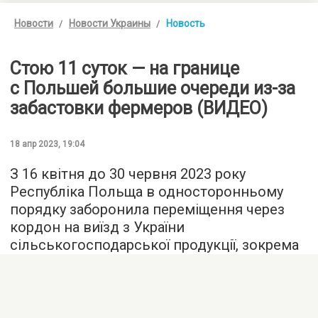
Новости
Новости Украины
Новость
Стою 11 суток — на границе
с Польшей большие очереди из-за
забастовки фермеров (ВИДЕО)
18 апр 2023, 19:04
З 16 квітня до 30 червня 2023 року
Республіка Польща в односторонньому
порядку заборонила переміщення через
кордон на виїзд з України
сільськогосподарської продукції, зокрема
усіх зернових культур, в тому числі: жита,
пшениці, кукурудзи, а також овочів,
фруктів, насіння, меду, хмелю, льону,
коноплі, олії, м’яса, молочної продукції,