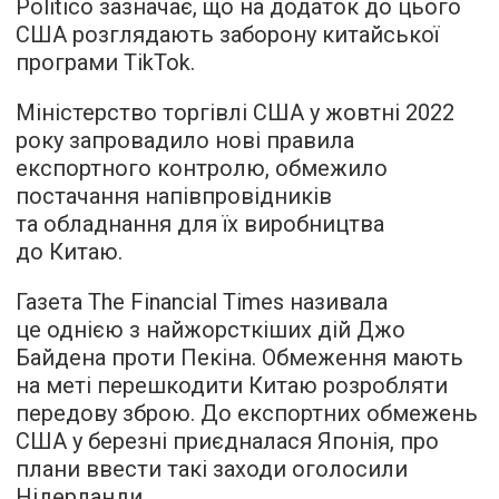
Politico зазначає, що на додаток до цього
США розглядають заборону китайської
програми TikTok.
Міністерство торгівлі США у жовтні 2022
року запровадило нові правила
експортного контролю, обмежило
постачання напівпровідників
та обладнання для їх виробництва
до Китаю.
Газета The Financial Times називала
це однією з найжорсткіших дій Джо
Байдена проти Пекіна. Обмеження мають
на меті перешкодити Китаю розробляти
передову зброю. До експортних обмежень
США у березні приєдналася Японія, про
плани ввести такі заходи оголосили
Нідерланди.