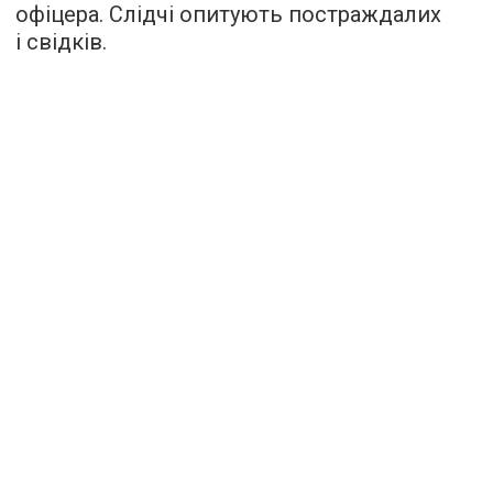
офіцера. Слідчі опитують постраждалих
і свідків.