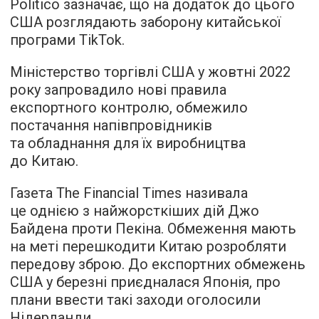
Politico зазначає, що на додаток до цього
США розглядають заборону китайської
програми TikTok.
Міністерство торгівлі США у жовтні 2022
року запровадило нові правила
експортного контролю, обмежило
постачання напівпровідників
та обладнання для їх виробництва
до Китаю.
Газета The Financial Times називала
це однією з найжорсткіших дій Джо
Байдена проти Пекіна. Обмеження мають
на меті перешкодити Китаю розробляти
передову зброю. До експортних обмежень
США у березні приєдналася Японія, про
плани ввести такі заходи оголосили
Нідерланди.