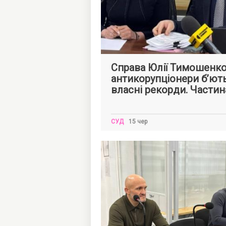
Олександра
ПРИМАЧЕНКО
Справа Юлії Тимошенко
антикорупціонери б’ют
власні рекорди. Частин
СУД
15 чер