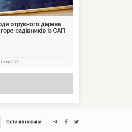
ди отруєного дерева
 горе-садівників із САП
1 вер 2025
Останні новини