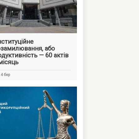
ституційне
замилювання, або
дуктивність — 60 актів
місяць
4 бер