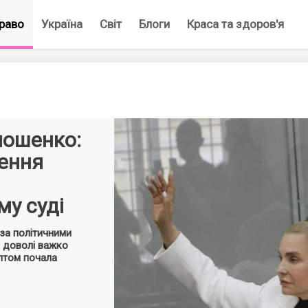
раво
Україна
Світ
Блоги
Краса та здоров'я
мошенко:
чення
му суді
 за політичними
в, доволі важко
птом почала