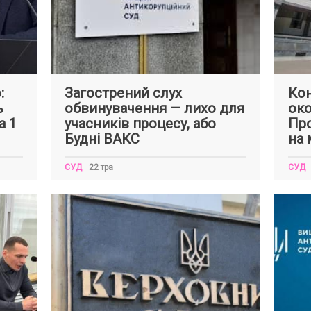
:
Загострений слух
Кон
ь
обвинувачення — лихо для
око
а 1
учасників процесу, або
Про
Будні ВАКС
на 
СУД
22 тра
СУД