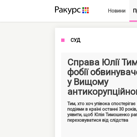
Новини
П
СУД
Справа Юлії Ти
фобії обвинува
у Вищому
антикорупційно
Тим, хто хоч упівока спостерігає
подіями в країні останні 30 рокі
уявити, щоб Юлія Тимошенко ра
переховуватися від слідства