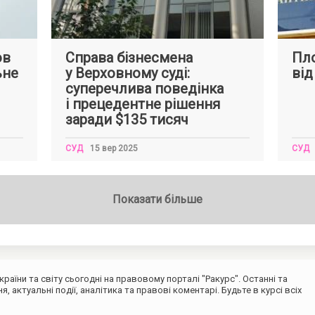
ов
Справа бізнесмена
Пло
ьне
у Верховному суді:
від
суперечлива поведінка
і прецедентне рішення
заради $135 тисяч
СУД
15 вер 2025
СУД
Показати більше
раїни та світу сьогодні на правовому порталі "Ракурс". Останні та
я, актуальні події, аналітика та правові коментарі. Будьте в курсі всіх