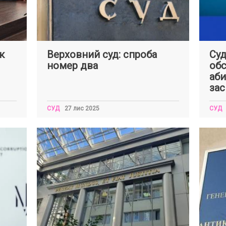
к
Верховний суд: спроба
Суд
номер два
обс
аби
зас
СУД
27 лис 2025
СУД