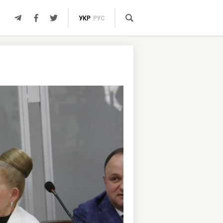
УКР
РУС