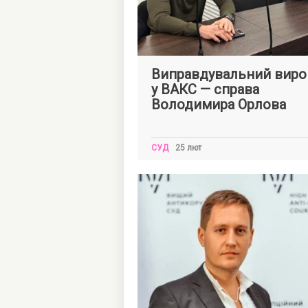
Виправдувальний виро
у ВАКС — справа
Володимира Орлова
СУД
25 лют