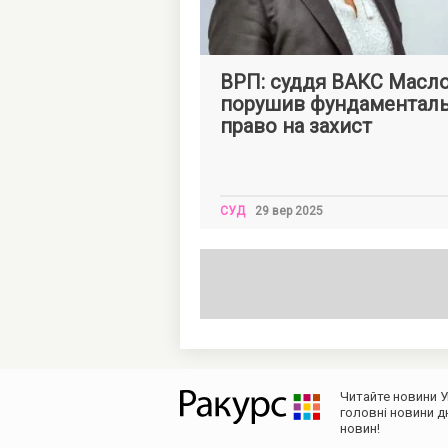
ВРП: суддя ВАКС Масл
порушив фундаментал
право на захист
СУД
29 вер 2025
Читайте новини Ук
головні новини дн
новин!