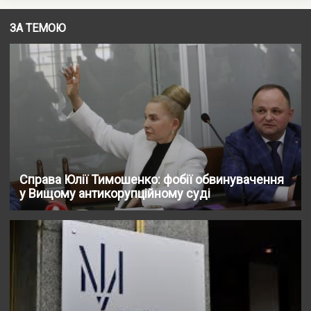
ЗА ТЕМОЮ
Справа Юлії Тимошенко: фобії обвинувачення
у Вищому антикорупційному суді