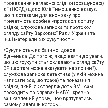
проведення негласної слідчої (розшукової)
дії (НСРД) щодо Юлії Тимошенко вказує,
що підставами для висновку про
причетність особи є «протокол допиту
свідка, службова записка та протокол
огляду сайту Верховної Ради України та
інші матеріали в їх сукупності»!
«Сукупність», як бачимо, доволі
бідненька. До того ж, якщо взяти до уваги,
що цю «сукупність» складають огляд сайту
ВР (що там може вказувати на злочин?),
службова записка детектива (у якій можна
написати все, що треба) та показання
свідка, який, як стверджують ЗМІ, сам
проходить по справах НАБУ і кревно
зацікавлений у тому, щоб врятуватись
самому, здавши когось…