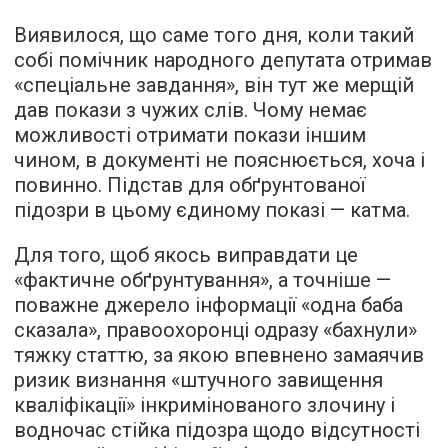
Виявилося, що саме того дня, коли такий
собі помічник народного депутата отримав
«спеціальне завдання», він тут же мерщій
дав покази з чужих слів. Чому немає
можливості отримати покази іншим
чином, в документі не пояснюється, хоча і
повинно. Підстав для обґрунтованої
підозри в цьому єдиному показі — катма.
Для того, щоб якось виправдати це
«фактичне обґрунтування», а точніше —
поважне джерело інформації «одна баба
сказала», правоохоронці одразу «бахнули»
тяжку статтю, за якою впевнено замаячив
ризик визнання «штучного завищення
кваліфікації» інкримінованого злочину і
водночас стійка підозра щодо відсутності