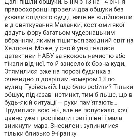
Далі пішли обшуки. В ніч з 13 на 14 січня
правоохоронці провели два обшуки без
ухвали слідчого судді, наче не відійшовши
від святкування Маланки, костюми якої
дадуть фору багатьом чудернацьким
вбранням, якими тішиться західний світ на
Хелловін. Може, у своїй уяві гналися
детективи НАБУ за якоюсь нечистю або
тікали від неї, то й занесло їх бозна куди.
Отямилися вже на порозі будинка з
очевидно підозрілим номером 13 по
вулиці Турівській. І що було робити? Тільки
обшук, підказав інстинкт, тим більше, що в
будь-якій ситуації — руки пам’ятають…
Трудилися всю ніч, але не попускало, хоч
давно уже проспівали треті півні і мала
зникнути мара. Знесилені, зупинилися
тільки близько 9-ї ранку.