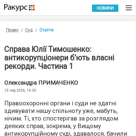
УКР
РУС
НОВИНИ
Право
Суд
Стаття
Справа Юлії Тимошенко:
антикорупціонери б’ють власні
рекорди. Частина 1
Олександра
ПРИМАЧЕНКО
15 чер 2026, 16:30
Правоохоронні органи і суди не здатні
здивувати нашу спільноту уже, мабуть,
нічим. Ті, хто спостерігав за розглядом
деяких справ, зокрема, у Вищому
антикорупційному суді, здавалося, бачили