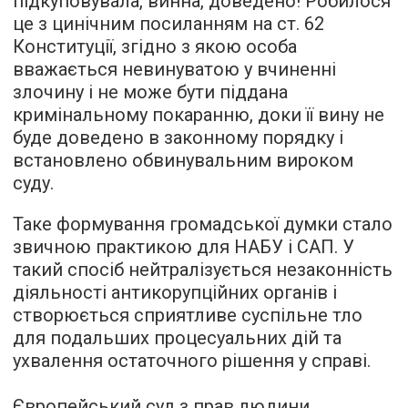
підкуповувала, винна, доведено! Робилося
це з цинічним посиланням на ст. 62
Конституції, згідно з якою особа
вважається невинуватою у вчиненні
злочину і не може бути піддана
кримінальному покаранню, доки її вину не
буде доведено в законному порядку і
встановлено обвинувальним вироком
суду.
Таке формування громадської думки стало
звичною практикою для НАБУ і САП. У
такий спосіб нейтралізується незаконність
діяльності антикорупційних органів і
створюється сприятливе суспільне тло
для подальших процесуальних дій та
ухвалення остаточного рішення у справі.
Європейський суд з прав людини