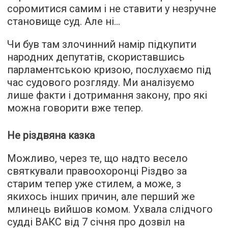
соромитися самим і не ставити у незручне
становище суд. Але ні…
Чи був там злочинний намір підкупити
народних депутатів, скориставшись
парламентською кризою, послухаємо під
час судового розгляду. Ми аналізуємо
лише факти і дотримання закону, про які
можна говорити вже тепер.
Не різдвяна казка
Можливо, через те, що надто весело
святкували правоохоронці Різдво за
старим тепер уже стилем, а може, з
якихось інших причин, але перший же
млинець вийшов комом. Ухвала слідчого
судді ВАКС від 7 січня про дозвіл на