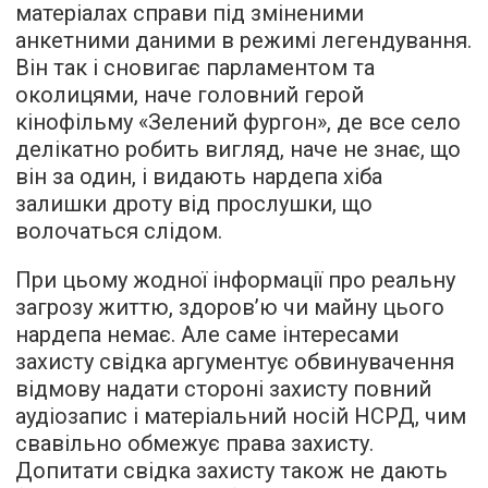
матеріалах справи під зміненими
анкетними даними в режимі легендування.
Він так і сновигає парламентом та
околицями, наче головний герой
кінофільму «Зелений фургон», де все село
делікатно робить вигляд, наче не знає, що
він за один, і видають нардепа хіба
залишки дроту від прослушки, що
волочаться слідом.
При цьому жодної інформації про реальну
загрозу життю, здоров’ю чи майну цього
нардепа немає. Але саме інтересами
захисту свідка аргументує обвинувачення
відмову надати стороні захисту повний
аудіозапис і матеріальний носій НСРД, чим
свавільно обмежує права захисту.
Допитати свідка захисту також не дають