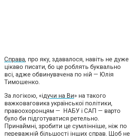
Справа
, про яку, здавалося, навіть не дуже
цікаво писати, бо це роблять буквально
всі, адже обвинувачена по ній — Юлія
Тимошенко.
За логікою, «і
дучи на Ви
» на такого
важковаговика української політики,
правоохоронцям — НАБУ і САП — варто
було би підготуватися ретельно.
Принаймні, зробити це сумлінніше, ніж по
переважній більшості інших справ. Щоб не