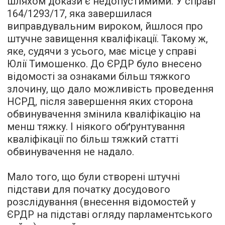
шляхом докази є недопустимими. У справі
164/1293/17, яка завершилася
виправдувальним вироком, йшлося про
штучне завищення кваліфікації. Такому ж,
яке, судячи з усього, має місце у справі
Юлії Тимошенко. До ЄРДР було внесено
відомості за ознаками більш тяжкого
злочину, що дало можливість проведення
НСРД, після завершення яких сторона
обвинувачення змінила кваліфікацію на
менш тяжку. І ніякого обґрунтування
кваліфікації по більш тяжкий статті
обвинувачення не надало.
Мало того, що були створені штучні
підстави для початку досудового
розслідування (внесення відомостей у
ЄРДР на підставі огляду парламентського