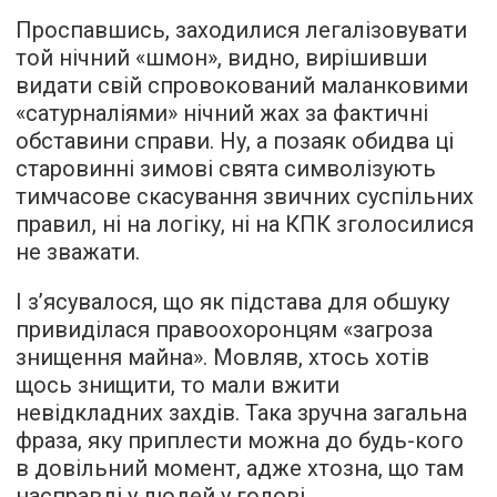
Проспавшись, заходилися легалізовувати
той нічний «шмон», видно, вирішивши
видати свій спровокований маланковими
«сатурналіями» нічний жах за фактичні
обставини справи. Ну, а позаяк обидва ці
старовинні зимові свята символізують
тимчасове скасування звичних суспільних
правил, ні на логіку, ні на КПК зголосилися
не зважати.
І з’ясувалося, що як підстава для обшуку
привиділася правоохоронцям «загроза
знищення майна». Мовляв, хтось хотів
щось знищити, то мали вжити
невідкладних захдів. Така зручна загальна
фраза, яку приплести можна до будь-кого
в довільний момент, адже хтозна, що там
насправді у людей у голові.