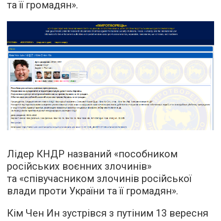
та її громадян».
Лідер КНДР названий «пособником
російських воєнних злочинів»
та «співучасником злочинів російської
влади проти України та її громадян».
Кім Чен Ин зустрівся з путіним 13 вересня