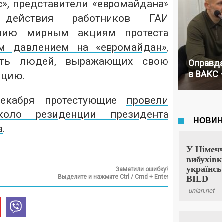
с», представители «евромайдана»
 действия работников ГАИ
анию мирным акциям протеста
м давлением на «евромайдан»
,
ать людей, выражающих свою
Оправда
в ВАКС 
ицию.
екабря протестующие
провели
коло резиденции президента
а
.
Заметили ошибку?
Выделите и нажмите Ctrl / Cmd + Enter