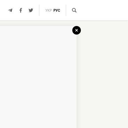
УКР
РУС