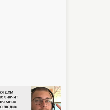
ня дом
е значит
Для меня
то люди»