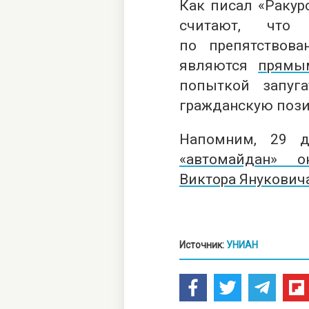
Как писал «Ракур
считают, что
по препятствов
являются
прямы
попыткой запуг
гражданскую поз
Напомним, 29 д
«автомайдан» о
Виктора Янукович
Источник:
УНИАН