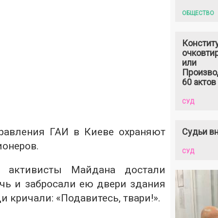
ОБЩЕСТВО
Констит
очковтир
или
Произво
60 актов
СУД
равления ГАИ в Киеве охраняют
Судьи вн
онеров.
СУД
 активисты Майдана достали
чь и забросали ею двери здания
и кричали: «Подавитесь, твари!».