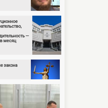
уционное
ательство,
дительность —
 в месяц
е закона