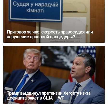
Приговор за час: скорость правосудия или
нарушение правовой процедуры?
Трамп выдвинул претензии Хегсету из-за
дефицита ракет в США — WP