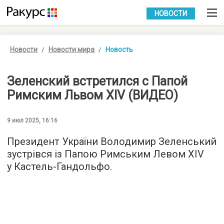
УКР
РУС
НОВОСТИ
Новости
Новости мира
Новость
Зеленский встретился с Папой
Римским Львом XIV (ВИДЕО)
9 июл 2025, 16:16
Президент України Володимир Зеленський
зустрівся із Папою Римським Левом XIV
у Кастель-Гандольфо.